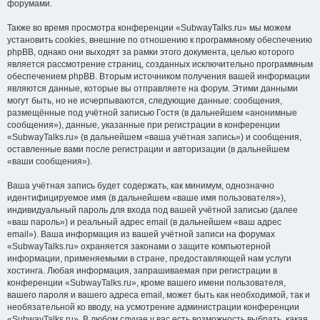
форумами.
Также во время просмотра конференции «SubwayTalks.ru» мы можем
установить cookies, внешние по отношению к программному обеспечению
phpBB, однако они выходят за рамки этого документа, целью которого
является рассмотрение страниц, созданных исключительно программным
обеспечением phpBB. Вторым источником получения вашей информации
являются данные, которые вы отправляете на форум. Этими данными
могут быть, но не исчерпываются, следующие данные: сообщения,
размещённые под учётной записью Гостя (в дальнейшем «анонимные
сообщения»), данные, указанные при регистрации в конференции
«SubwayTalks.ru» (в дальнейшем «ваша учётная запись») и сообщения,
оставленные вами после регистрации и авторизации (в дальнейшем
«ваши сообщения»).
Ваша учётная запись будет содержать, как минимум, однозначно
идентифицируемое имя (в дальнейшем «ваше имя пользователя»),
индивидуальный пароль для входа под вашей учётной записью (далее
«ваш пароль») и реальный адрес email (в дальнейшем «ваш адрес
email»). Ваша информация из вашей учётной записи на форумах
«SubwayTalks.ru» охраняется законами о защите компьютерной
информации, применяемыми в стране, предоставляющей нам услуги
хостинга. Любая информация, запрашиваемая при регистрации в
конференции «SubwayTalks.ru», кроме вашего имени пользователя,
вашего пароля и вашего адреса email, может быть как необходимой, так и
необязательной ко вводу, на усмотрение администрации конференции
«SubwayTalks.ru». В любом случае у вас есть возможность выбрать, какая