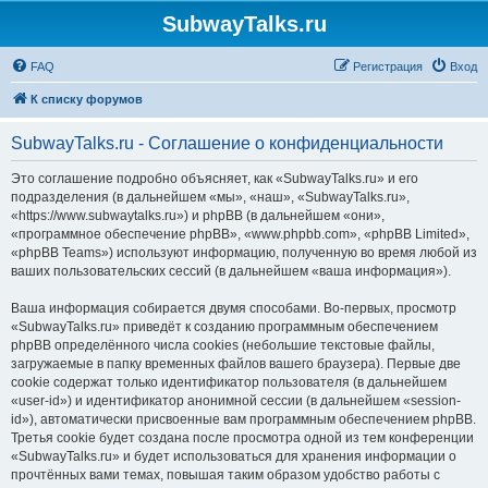
SubwayTalks.ru
FAQ
Регистрация
Вход
К списку форумов
SubwayTalks.ru - Соглашение о конфиденциальности
Это соглашение подробно объясняет, как «SubwayTalks.ru» и его
подразделения (в дальнейшем «мы», «наш», «SubwayTalks.ru»,
«https://www.subwaytalks.ru») и phpBB (в дальнейшем «они»,
«программное обеспечение phpBB», «www.phpbb.com», «phpBB Limited»,
«phpBB Teams») используют информацию, полученную во время любой из
ваших пользовательских сессий (в дальнейшем «ваша информация»).
Ваша информация собирается двумя способами. Во-первых, просмотр
«SubwayTalks.ru» приведёт к созданию программным обеспечением
phpBB определённого числа cookies (небольшие текстовые файлы,
загружаемые в папку временных файлов вашего браузера). Первые две
cookie содержат только идентификатор пользователя (в дальнейшем
«user-id») и идентификатор анонимной сессии (в дальнейшем «session-
id»), автоматически присвоенные вам программным обеспечением phpBB.
Третья cookie будет создана после просмотра одной из тем конференции
«SubwayTalks.ru» и будет использоваться для хранения информации о
прочтённых вами темах, повышая таким образом удобство работы с