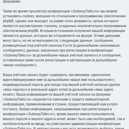
форумами.
Также во время просмотра конференции «SubwayTalks.ru» мы можем
установить cookies, внешние по отношению к программному обеспечению
phpBB, однако они выходят за рамки этого документа, целью которого
является рассмотрение страниц, созданных исключительно программным
обеспечением phpBB. Вторым источником получения вашей информации
являются данные, которые вы отправляете на форум. Этими данными
могут быть, но не исчерпываются, следующие данные: сообщения,
размещённые под учётной записью Гостя (в дальнейшем «анонимные
сообщения»), данные, указанные при регистрации в конференции
«SubwayTalks.ru» (в дальнейшем «ваша учётная запись») и сообщения,
оставленные вами после регистрации и авторизации (в дальнейшем
«ваши сообщения»).
Ваша учётная запись будет содержать, как минимум, однозначно
идентифицируемое имя (в дальнейшем «ваше имя пользователя»),
индивидуальный пароль для входа под вашей учётной записью (далее
«ваш пароль») и реальный адрес email (в дальнейшем «ваш адрес
email»). Ваша информация из вашей учётной записи на форумах
«SubwayTalks.ru» охраняется законами о защите компьютерной
информации, применяемыми в стране, предоставляющей нам услуги
хостинга. Любая информация, запрашиваемая при регистрации в
конференции «SubwayTalks.ru», кроме вашего имени пользователя,
вашего пароля и вашего адреса email, может быть как необходимой, так и
необязательной ко вводу, на усмотрение администрации конференции
«SubwayTalks.ru». В любом случае у вас есть возможность выбрать, какая