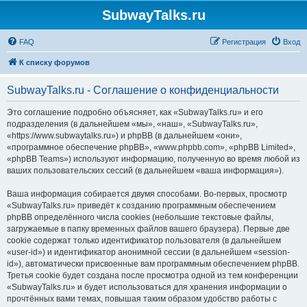
SubwayTalks.ru
FAQ
Регистрация
Вход
К списку форумов
SubwayTalks.ru - Соглашение о конфиденциальности
Это соглашение подробно объясняет, как «SubwayTalks.ru» и его
подразделения (в дальнейшем «мы», «наш», «SubwayTalks.ru»,
«https://www.subwaytalks.ru») и phpBB (в дальнейшем «они»,
«программное обеспечение phpBB», «www.phpbb.com», «phpBB Limited»,
«phpBB Teams») используют информацию, полученную во время любой из
ваших пользовательских сессий (в дальнейшем «ваша информация»).
Ваша информация собирается двумя способами. Во-первых, просмотр
«SubwayTalks.ru» приведёт к созданию программным обеспечением
phpBB определённого числа cookies (небольшие текстовые файлы,
загружаемые в папку временных файлов вашего браузера). Первые две
cookie содержат только идентификатор пользователя (в дальнейшем
«user-id») и идентификатор анонимной сессии (в дальнейшем «session-
id»), автоматически присвоенные вам программным обеспечением phpBB.
Третья cookie будет создана после просмотра одной из тем конференции
«SubwayTalks.ru» и будет использоваться для хранения информации о
прочтённых вами темах, повышая таким образом удобство работы с