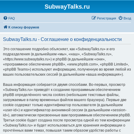
SubwayTalks.ru
FAQ
Регистрация
Вход
К списку форумов
SubwayTalks.ru - Соглашение о конфиденциальности
Это соглашение подробно объясняет, как «SubwayTalks.ru» и его
подразделения (в дальнейшем «мы», «наш», «SubwayTalks.ru»,
«https://www.subwaytalks.ru») и phpBB (в дальнейшем «они»,
«программное обеспечение phpBB», «www.phpbb.com», «phpBB Limited»,
«phpBB Teams») используют информацию, полученную во время любой из
ваших пользовательских сессий (в дальнейшем «ваша информация»).
Ваша информация собирается двумя способами. Во-первых, просмотр
«SubwayTalks.ru» приведёт к созданию программным обеспечением
phpBB определённого числа cookies (небольшие текстовые файлы,
загружаемые в папку временных файлов вашего браузера). Первые две
cookie содержат только идентификатор пользователя (в дальнейшем
«user-id») и идентификатор анонимной сессии (в дальнейшем «session-
id»), автоматически присвоенные вам программным обеспечением phpBB.
Третья cookie будет создана после просмотра одной из тем конференции
«SubwayTalks.ru» и будет использоваться для хранения информации о
прочтённых вами темах, повышая таким образом удобство работы с