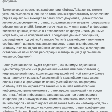
форумами.
Также во время просмотра конференции «SubwayTalks.ru» мы можем
установить cookies, внешние по отношению к программному обеспечению
phpBB, однако они выходят за рамки этого документа, целью которого
является рассмотрение страниц, созданных исключительно программным
обеспечением phpBB. Вторым источником получения вашей информации
являются данные, которые вы отправляете на форум. Этими данными
могут быть, но не исчерпываются, следующие данные: сообщения,
размещённые под учётной записью Гостя (в дальнейшем «анонимные
сообщения»), данные, указанные при регистрации в конференции
«SubwayTalks.ru» (в дальнейшем «ваша учётная запись») и сообщения,
оставленные вами после регистрации и авторизации (в дальнейшем
«ваши сообщения»).
Ваша учётная запись будет содержать, как минимум, однозначно
идентифицируемое имя (в дальнейшем «ваше имя пользователя»),
индивидуальный пароль для входа под вашей учётной записью (далее
«ваш пароль») и реальный адрес email (в дальнейшем «ваш адрес
email»). Ваша информация из вашей учётной записи на форумах
«SubwayTalks.ru» охраняется законами о защите компьютерной
информации, применяемыми в стране, предоставляющей нам услуги
хостинга. Любая информация, запрашиваемая при регистрации в
конференции «SubwayTalks.ru», кроме вашего имени пользователя,
вашего пароля и вашего адреса email, может быть как необходимой, так и
необязательной ко вводу, на усмотрение администрации конференции
«SubwayTalks.ru». В любом случае у вас есть возможность выбрать, какая