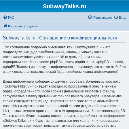
SubwayTalks.ru
FAQ
Регистрация
Вход
К списку форумов
SubwayTalks.ru - Соглашение о конфиденциальности
Это соглашение подробно объясняет, как «SubwayTalks.ru» и его
подразделения (в дальнейшем «мы», «наш», «SubwayTalks.ru»,
«https://www.subwaytalks.ru») и phpBB (в дальнейшем «они»,
«программное обеспечение phpBB», «www.phpbb.com», «phpBB Limited»,
«phpBB Teams») используют информацию, полученную во время любой из
ваших пользовательских сессий (в дальнейшем «ваша информация»).
Ваша информация собирается двумя способами. Во-первых, просмотр
«SubwayTalks.ru» приведёт к созданию программным обеспечением
phpBB определённого числа cookies (небольшие текстовые файлы,
загружаемые в папку временных файлов вашего браузера). Первые две
cookie содержат только идентификатор пользователя (в дальнейшем
«user-id») и идентификатор анонимной сессии (в дальнейшем «session-
id»), автоматически присвоенные вам программным обеспечением phpBB.
Третья cookie будет создана после просмотра одной из тем конференции
«SubwayTalks.ru» и будет использоваться для хранения информации о
прочтённых вами темах, повышая таким образом удобство работы с