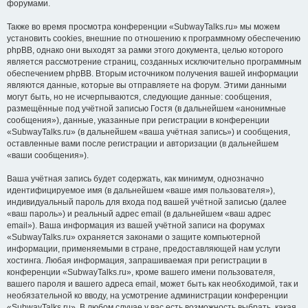
форумами.
Также во время просмотра конференции «SubwayTalks.ru» мы можем
установить cookies, внешние по отношению к программному обеспечению
phpBB, однако они выходят за рамки этого документа, целью которого
является рассмотрение страниц, созданных исключительно программным
обеспечением phpBB. Вторым источником получения вашей информации
являются данные, которые вы отправляете на форум. Этими данными
могут быть, но не исчерпываются, следующие данные: сообщения,
размещённые под учётной записью Гостя (в дальнейшем «анонимные
сообщения»), данные, указанные при регистрации в конференции
«SubwayTalks.ru» (в дальнейшем «ваша учётная запись») и сообщения,
оставленные вами после регистрации и авторизации (в дальнейшем
«ваши сообщения»).
Ваша учётная запись будет содержать, как минимум, однозначно
идентифицируемое имя (в дальнейшем «ваше имя пользователя»),
индивидуальный пароль для входа под вашей учётной записью (далее
«ваш пароль») и реальный адрес email (в дальнейшем «ваш адрес
email»). Ваша информация из вашей учётной записи на форумах
«SubwayTalks.ru» охраняется законами о защите компьютерной
информации, применяемыми в стране, предоставляющей нам услуги
хостинга. Любая информация, запрашиваемая при регистрации в
конференции «SubwayTalks.ru», кроме вашего имени пользователя,
вашего пароля и вашего адреса email, может быть как необходимой, так и
необязательной ко вводу, на усмотрение администрации конференции
«SubwayTalks.ru». В любом случае у вас есть возможность выбрать, какая