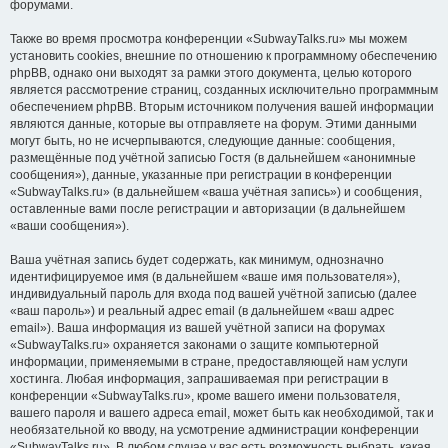
форумами.
Также во время просмотра конференции «SubwayTalks.ru» мы можем
установить cookies, внешние по отношению к программному обеспечению
phpBB, однако они выходят за рамки этого документа, целью которого
является рассмотрение страниц, созданных исключительно программным
обеспечением phpBB. Вторым источником получения вашей информации
являются данные, которые вы отправляете на форум. Этими данными
могут быть, но не исчерпываются, следующие данные: сообщения,
размещённые под учётной записью Гостя (в дальнейшем «анонимные
сообщения»), данные, указанные при регистрации в конференции
«SubwayTalks.ru» (в дальнейшем «ваша учётная запись») и сообщения,
оставленные вами после регистрации и авторизации (в дальнейшем
«ваши сообщения»).
Ваша учётная запись будет содержать, как минимум, однозначно
идентифицируемое имя (в дальнейшем «ваше имя пользователя»),
индивидуальный пароль для входа под вашей учётной записью (далее
«ваш пароль») и реальный адрес email (в дальнейшем «ваш адрес
email»). Ваша информация из вашей учётной записи на форумах
«SubwayTalks.ru» охраняется законами о защите компьютерной
информации, применяемыми в стране, предоставляющей нам услуги
хостинга. Любая информация, запрашиваемая при регистрации в
конференции «SubwayTalks.ru», кроме вашего имени пользователя,
вашего пароля и вашего адреса email, может быть как необходимой, так и
необязательной ко вводу, на усмотрение администрации конференции
«SubwayTalks.ru». В любом случае у вас есть возможность выбрать, какая