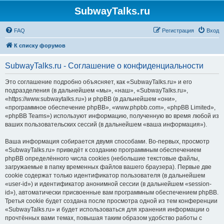
SubwayTalks.ru
FAQ
Регистрация
Вход
К списку форумов
SubwayTalks.ru - Соглашение о конфиденциальности
Это соглашение подробно объясняет, как «SubwayTalks.ru» и его
подразделения (в дальнейшем «мы», «наш», «SubwayTalks.ru»,
«https://www.subwaytalks.ru») и phpBB (в дальнейшем «они»,
«программное обеспечение phpBB», «www.phpbb.com», «phpBB Limited»,
«phpBB Teams») используют информацию, полученную во время любой из
ваших пользовательских сессий (в дальнейшем «ваша информация»).
Ваша информация собирается двумя способами. Во-первых, просмотр
«SubwayTalks.ru» приведёт к созданию программным обеспечением
phpBB определённого числа cookies (небольшие текстовые файлы,
загружаемые в папку временных файлов вашего браузера). Первые две
cookie содержат только идентификатор пользователя (в дальнейшем
«user-id») и идентификатор анонимной сессии (в дальнейшем «session-
id»), автоматически присвоенные вам программным обеспечением phpBB.
Третья cookie будет создана после просмотра одной из тем конференции
«SubwayTalks.ru» и будет использоваться для хранения информации о
прочтённых вами темах, повышая таким образом удобство работы с