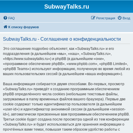
SubwayTalks.ru
FAQ
Регистрация
Вход
К списку форумов
SubwayTalks.ru - Соглашение о конфиденциальности
Это соглашение подробно объясняет, как «SubwayTalks.ru» и его
подразделения (в дальнейшем «мы», «наш», «SubwayTalks.ru»,
«https://www.subwaytalks.ru») и phpBB (в дальнейшем «они»,
«программное обеспечение phpBB», «www.phpbb.com», «phpBB Limited»,
«phpBB Teams») используют информацию, полученную во время любой из
ваших пользовательских сессий (в дальнейшем «ваша информация»).
Ваша информация собирается двумя способами. Во-первых, просмотр
«SubwayTalks.ru» приведёт к созданию программным обеспечением
phpBB определённого числа cookies (небольшие текстовые файлы,
загружаемые в папку временных файлов вашего браузера). Первые две
cookie содержат только идентификатор пользователя (в дальнейшем
«user-id») и идентификатор анонимной сессии (в дальнейшем «session-
id»), автоматически присвоенные вам программным обеспечением phpBB.
Третья cookie будет создана после просмотра одной из тем конференции
«SubwayTalks.ru» и будет использоваться для хранения информации о
прочтённых вами темах, повышая таким образом удобство работы с