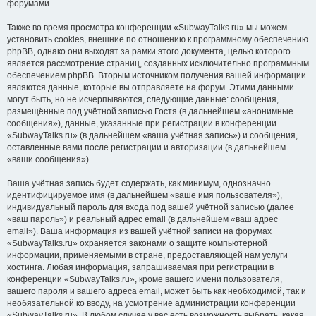
форумами.
Также во время просмотра конференции «SubwayTalks.ru» мы можем
установить cookies, внешние по отношению к программному обеспечению
phpBB, однако они выходят за рамки этого документа, целью которого
является рассмотрение страниц, созданных исключительно программным
обеспечением phpBB. Вторым источником получения вашей информации
являются данные, которые вы отправляете на форум. Этими данными
могут быть, но не исчерпываются, следующие данные: сообщения,
размещённые под учётной записью Гостя (в дальнейшем «анонимные
сообщения»), данные, указанные при регистрации в конференции
«SubwayTalks.ru» (в дальнейшем «ваша учётная запись») и сообщения,
оставленные вами после регистрации и авторизации (в дальнейшем
«ваши сообщения»).
Ваша учётная запись будет содержать, как минимум, однозначно
идентифицируемое имя (в дальнейшем «ваше имя пользователя»),
индивидуальный пароль для входа под вашей учётной записью (далее
«ваш пароль») и реальный адрес email (в дальнейшем «ваш адрес
email»). Ваша информация из вашей учётной записи на форумах
«SubwayTalks.ru» охраняется законами о защите компьютерной
информации, применяемыми в стране, предоставляющей нам услуги
хостинга. Любая информация, запрашиваемая при регистрации в
конференции «SubwayTalks.ru», кроме вашего имени пользователя,
вашего пароля и вашего адреса email, может быть как необходимой, так и
необязательной ко вводу, на усмотрение администрации конференции
«SubwayTalks.ru». В любом случае у вас есть возможность выбрать, какая