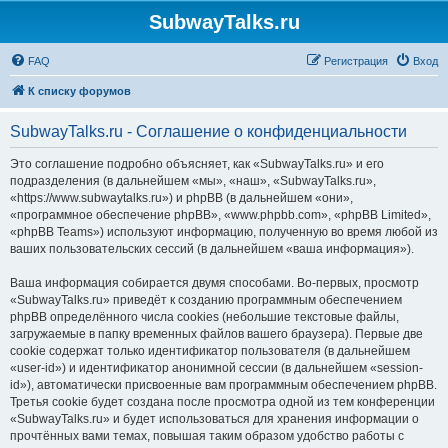
SubwayTalks.ru
FAQ
Регистрация
Вход
К списку форумов
SubwayTalks.ru - Соглашение о конфиденциальности
Это соглашение подробно объясняет, как «SubwayTalks.ru» и его
подразделения (в дальнейшем «мы», «наш», «SubwayTalks.ru»,
«https://www.subwaytalks.ru») и phpBB (в дальнейшем «они»,
«программное обеспечение phpBB», «www.phpbb.com», «phpBB Limited»,
«phpBB Teams») используют информацию, полученную во время любой из
ваших пользовательских сессий (в дальнейшем «ваша информация»).
Ваша информация собирается двумя способами. Во-первых, просмотр
«SubwayTalks.ru» приведёт к созданию программным обеспечением
phpBB определённого числа cookies (небольшие текстовые файлы,
загружаемые в папку временных файлов вашего браузера). Первые две
cookie содержат только идентификатор пользователя (в дальнейшем
«user-id») и идентификатор анонимной сессии (в дальнейшем «session-
id»), автоматически присвоенные вам программным обеспечением phpBB.
Третья cookie будет создана после просмотра одной из тем конференции
«SubwayTalks.ru» и будет использоваться для хранения информации о
прочтённых вами темах, повышая таким образом удобство работы с