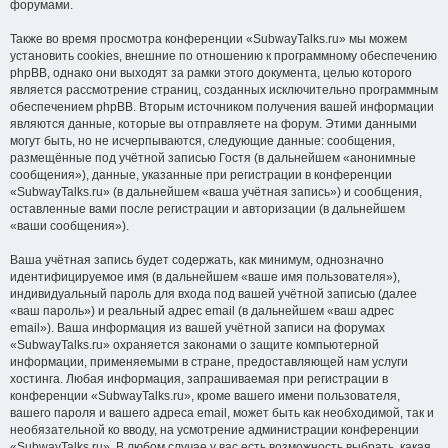
форумами.
Также во время просмотра конференции «SubwayTalks.ru» мы можем
установить cookies, внешние по отношению к программному обеспечению
phpBB, однако они выходят за рамки этого документа, целью которого
является рассмотрение страниц, созданных исключительно программным
обеспечением phpBB. Вторым источником получения вашей информации
являются данные, которые вы отправляете на форум. Этими данными
могут быть, но не исчерпываются, следующие данные: сообщения,
размещённые под учётной записью Гостя (в дальнейшем «анонимные
сообщения»), данные, указанные при регистрации в конференции
«SubwayTalks.ru» (в дальнейшем «ваша учётная запись») и сообщения,
оставленные вами после регистрации и авторизации (в дальнейшем
«ваши сообщения»).
Ваша учётная запись будет содержать, как минимум, однозначно
идентифицируемое имя (в дальнейшем «ваше имя пользователя»),
индивидуальный пароль для входа под вашей учётной записью (далее
«ваш пароль») и реальный адрес email (в дальнейшем «ваш адрес
email»). Ваша информация из вашей учётной записи на форумах
«SubwayTalks.ru» охраняется законами о защите компьютерной
информации, применяемыми в стране, предоставляющей нам услуги
хостинга. Любая информация, запрашиваемая при регистрации в
конференции «SubwayTalks.ru», кроме вашего имени пользователя,
вашего пароля и вашего адреса email, может быть как необходимой, так и
необязательной ко вводу, на усмотрение администрации конференции
«SubwayTalks.ru». В любом случае у вас есть возможность выбрать, какая