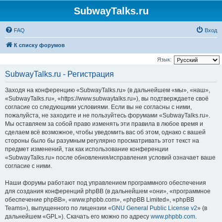
SubwayTalks.ru
FAQ
Вход
К списку форумов
Язык:
SubwayTalks.ru - Регистрация
Заходя на конференцию «SubwayTalks.ru» (в дальнейшем «мы», «наш»,
«SubwayTalks.ru», «https://www.subwaytalks.ru»), вы подтверждаете своё
согласие со следующими условиями. Если вы не согласны с ними,
пожалуйста, не заходите и не пользуйтесь форумами «SubwayTalks.ru».
Мы оставляем за собой право изменять эти правила в любое время и
сделаем всё возможное, чтобы уведомить вас об этом, однако с вашей
стороны было бы разумным регулярно просматривать этот текст на
предмет изменений, так как использование конференции
«SubwayTalks.ru» после обновления/исправления условий означает ваше
согласие с ними.
Наши форумы работают под управлением программного обеспечения
для создания конференций phpBB (в дальнейшем «они», «программное
обеспечение phpBB», «www.phpbb.com», «phpBB Limited», «phpBB
Teams»), выпущенного по лицензии «
GNU General Public License v2
» (в
дальнейшем «GPL»). Скачать его можно по адресу
www.phpbb.com
.