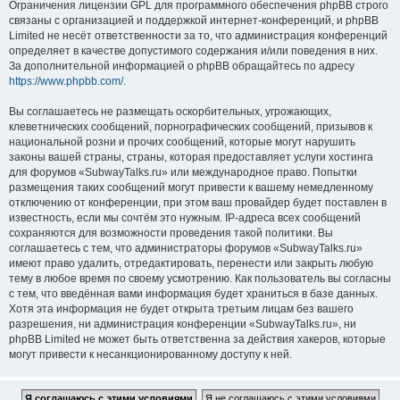
Ограничения лицензии GPL для программного обеспечения phpBB строго
связаны с организацией и поддержкой интернет-конференций, и phpBB
Limited не несёт ответственности за то, что администрация конференций
определяет в качестве допустимого содержания и/или поведения в них.
За дополнительной информацией о phpBB обращайтесь по адресу
https://www.phpbb.com/
.
Вы соглашаетесь не размещать оскорбительных, угрожающих,
клеветнических сообщений, порнографических сообщений, призывов к
национальной розни и прочих сообщений, которые могут нарушить
законы вашей страны, страны, которая предоставляет услуги хостинга
для форумов «SubwayTalks.ru» или международное право. Попытки
размещения таких сообщений могут привести к вашему немедленному
отключению от конференции, при этом ваш провайдер будет поставлен в
известность, если мы сочтём это нужным. IP-адреса всех сообщений
сохраняются для возможности проведения такой политики. Вы
соглашаетесь с тем, что администраторы форумов «SubwayTalks.ru»
имеют право удалить, отредактировать, перенести или закрыть любую
тему в любое время по своему усмотрению. Как пользователь вы согласны
с тем, что введённая вами информация будет храниться в базе данных.
Хотя эта информация не будет открыта третьим лицам без вашего
разрешения, ни администрация конференции «SubwayTalks.ru», ни
phpBB Limited не может быть ответственна за действия хакеров, которые
могут привести к несанкционированному доступу к ней.