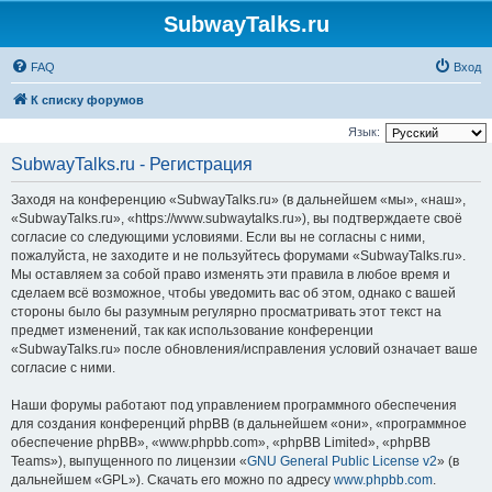
SubwayTalks.ru
FAQ
Вход
К списку форумов
Язык:
SubwayTalks.ru - Регистрация
Заходя на конференцию «SubwayTalks.ru» (в дальнейшем «мы», «наш»,
«SubwayTalks.ru», «https://www.subwaytalks.ru»), вы подтверждаете своё
согласие со следующими условиями. Если вы не согласны с ними,
пожалуйста, не заходите и не пользуйтесь форумами «SubwayTalks.ru».
Мы оставляем за собой право изменять эти правила в любое время и
сделаем всё возможное, чтобы уведомить вас об этом, однако с вашей
стороны было бы разумным регулярно просматривать этот текст на
предмет изменений, так как использование конференции
«SubwayTalks.ru» после обновления/исправления условий означает ваше
согласие с ними.
Наши форумы работают под управлением программного обеспечения
для создания конференций phpBB (в дальнейшем «они», «программное
обеспечение phpBB», «www.phpbb.com», «phpBB Limited», «phpBB
Teams»), выпущенного по лицензии «
GNU General Public License v2
» (в
дальнейшем «GPL»). Скачать его можно по адресу
www.phpbb.com
.