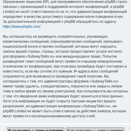
Ограничения лицензии GPL для программного обеспечения phpBB строго
связаны с организацией и поддержкой интернет-конференций, и phpBB
Limited не несёт ответственности за то, что администрация конференций
определяет в качестве допустимого содержания и/или поведения в них.
За дополнительной информацией о phpBB обращайтесь по адресу
https://www.phpbb.com/
.
Вы соглашаетесь не размещать оскорбительных, угрожающих,
клеветнических сообщений, порнографических сообщений, призывов к
национальной розни и прочих сообщений, которые могут нарушить
законы вашей страны, страны, которая предоставляет услуги хостинга
для форумов «SubwayTalks.ru» или международное право. Попытки
размещения таких сообщений могут привести к вашему немедленному
отключению от конференции, при этом ваш провайдер будет поставлен в
известность, если мы сочтём это нужным. IP-адреса всех сообщений
сохраняются для возможности проведения такой политики. Вы
соглашаетесь с тем, что администраторы форумов «SubwayTalks.ru»
имеют право удалить, отредактировать, перенести или закрыть любую
тему в любое время по своему усмотрению. Как пользователь вы согласны
с тем, что введённая вами информация будет храниться в базе данных.
Хотя эта информация не будет открыта третьим лицам без вашего
разрешения, ни администрация конференции «SubwayTalks.ru», ни
phpBB Limited не может быть ответственна за действия хакеров, которые
могут привести к несанкционированному доступу к ней.