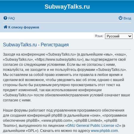
SubwayTalks.ru
FAQ
Вход
К списку форумов
Язык:
SubwayTalks.ru - Регистрация
Заходя на конференцию «SubwayTalks.ru» (в дальнейшем «мы», «наш»,
«SubwayTalks.ru», «https://www.subwaytalks.ru»), вы подтверждаете своё
согласие со следующими условиями. Если вы не согласны с ними,
пожалуйста, не заходите и не пользуйтесь форумами «SubwayTalks.ru».
Мы оставляем за собой право изменять эти правила в любое время и
сделаем всё возможное, чтобы уведомить вас об этом, однако с вашей
стороны было бы разумным регулярно просматривать этот текст на
предмет изменений, так как использование конференции
«SubwayTalks.ru» после обновления/исправления условий означает ваше
согласие с ними.
Наши форумы работают под управлением программного обеспечения
для создания конференций phpBB (в дальнейшем «они», «программное
обеспечение phpBB», «www.phpbb.com», «phpBB Limited», «phpBB
Teams»), выпущенного по лицензии «
GNU General Public License v2
» (в
дальнейшем «GPL»). Скачать его можно по адресу
www.phpbb.com
.