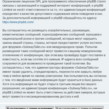
Ограничения лицензии GPL для программного обеспечения phpBB строго
связаны с организацией и поддержкой интернет-конференций, и phpBB
Limited не несёт ответственности за то, что администрация конференций
определяет в качестве допустимого содержания и/или поведения в них.
За дополнительной информацией о phpBB обращайтесь по адресу
https://www.phpbb.com/
.
Вы соглашаетесь не размещать оскорбительных, угрожающих,
клеветнических сообщений, порнографических сообщений, призывов к
национальной розни и прочих сообщений, которые могут нарушить
законы вашей страны, страны, которая предоставляет услуги хостинга
для форумов «SubwayTalks.ru» или международное право. Попытки
размещения таких сообщений могут привести к вашему немедленному
отключению от конференции, при этом ваш провайдер будет поставлен в
известность, если мы сочтём это нужным. IP-адреса всех сообщений
сохраняются для возможности проведения такой политики. Вы
соглашаетесь с тем, что администраторы форумов «SubwayTalks.ru»
имеют право удалить, отредактировать, перенести или закрыть любую
тему в любое время по своему усмотрению. Как пользователь вы согласны
с тем, что введённая вами информация будет храниться в базе данных.
Хотя эта информация не будет открыта третьим лицам без вашего
разрешения, ни администрация конференции «SubwayTalks.ru», ни
phpBB Limited не может быть ответственна за действия хакеров, которые
могут привести к несанкционированному доступу к ней.