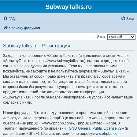
SubwayTalks.ru
FAQ
Вход
К списку форумов
Язык:
SubwayTalks.ru - Регистрация
Заходя на конференцию «SubwayTalks.ru» (в дальнейшем «мы», «наш»,
«SubwayTalks.ru», «https://www.subwaytalks.ru»), вы подтверждаете своё
согласие со следующими условиями. Если вы не согласны с ними,
пожалуйста, не заходите и не пользуйтесь форумами «SubwayTalks.ru».
Мы оставляем за собой право изменять эти правила в любое время и
сделаем всё возможное, чтобы уведомить вас об этом, однако с вашей
стороны было бы разумным регулярно просматривать этот текст на
предмет изменений, так как использование конференции
«SubwayTalks.ru» после обновления/исправления условий означает ваше
согласие с ними.
Наши форумы работают под управлением программного обеспечения
для создания конференций phpBB (в дальнейшем «они», «программное
обеспечение phpBB», «www.phpbb.com», «phpBB Limited», «phpBB
Teams»), выпущенного по лицензии «
GNU General Public License v2
» (в
дальнейшем «GPL»). Скачать его можно по адресу
www.phpbb.com
.