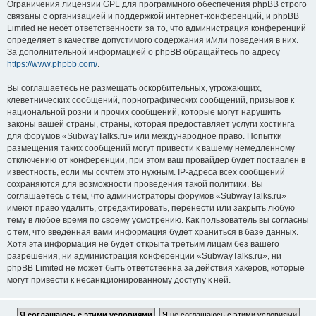
Ограничения лицензии GPL для программного обеспечения phpBB строго
связаны с организацией и поддержкой интернет-конференций, и phpBB
Limited не несёт ответственности за то, что администрация конференций
определяет в качестве допустимого содержания и/или поведения в них.
За дополнительной информацией о phpBB обращайтесь по адресу
https://www.phpbb.com/
.
Вы соглашаетесь не размещать оскорбительных, угрожающих,
клеветнических сообщений, порнографических сообщений, призывов к
национальной розни и прочих сообщений, которые могут нарушить
законы вашей страны, страны, которая предоставляет услуги хостинга
для форумов «SubwayTalks.ru» или международное право. Попытки
размещения таких сообщений могут привести к вашему немедленному
отключению от конференции, при этом ваш провайдер будет поставлен в
известность, если мы сочтём это нужным. IP-адреса всех сообщений
сохраняются для возможности проведения такой политики. Вы
соглашаетесь с тем, что администраторы форумов «SubwayTalks.ru»
имеют право удалить, отредактировать, перенести или закрыть любую
тему в любое время по своему усмотрению. Как пользователь вы согласны
с тем, что введённая вами информация будет храниться в базе данных.
Хотя эта информация не будет открыта третьим лицам без вашего
разрешения, ни администрация конференции «SubwayTalks.ru», ни
phpBB Limited не может быть ответственна за действия хакеров, которые
могут привести к несанкционированному доступу к ней.