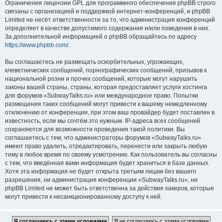
Ограничения лицензии GPL для программного обеспечения phpBB строго
связаны с организацией и поддержкой интернет-конференций, и phpBB
Limited не несёт ответственности за то, что администрация конференций
определяет в качестве допустимого содержания и/или поведения в них.
За дополнительной информацией о phpBB обращайтесь по адресу
https://www.phpbb.com/
.
Вы соглашаетесь не размещать оскорбительных, угрожающих,
клеветнических сообщений, порнографических сообщений, призывов к
национальной розни и прочих сообщений, которые могут нарушить
законы вашей страны, страны, которая предоставляет услуги хостинга
для форумов «SubwayTalks.ru» или международное право. Попытки
размещения таких сообщений могут привести к вашему немедленному
отключению от конференции, при этом ваш провайдер будет поставлен в
известность, если мы сочтём это нужным. IP-адреса всех сообщений
сохраняются для возможности проведения такой политики. Вы
соглашаетесь с тем, что администраторы форумов «SubwayTalks.ru»
имеют право удалить, отредактировать, перенести или закрыть любую
тему в любое время по своему усмотрению. Как пользователь вы согласны
с тем, что введённая вами информация будет храниться в базе данных.
Хотя эта информация не будет открыта третьим лицам без вашего
разрешения, ни администрация конференции «SubwayTalks.ru», ни
phpBB Limited не может быть ответственна за действия хакеров, которые
могут привести к несанкционированному доступу к ней.