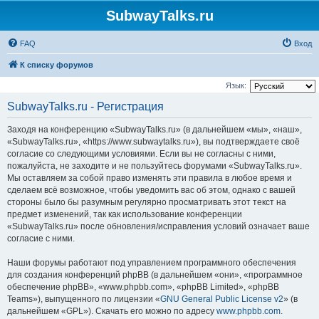
SubwayTalks.ru
FAQ
Вход
К списку форумов
Язык:
SubwayTalks.ru - Регистрация
Заходя на конференцию «SubwayTalks.ru» (в дальнейшем «мы», «наш»,
«SubwayTalks.ru», «https://www.subwaytalks.ru»), вы подтверждаете своё
согласие со следующими условиями. Если вы не согласны с ними,
пожалуйста, не заходите и не пользуйтесь форумами «SubwayTalks.ru».
Мы оставляем за собой право изменять эти правила в любое время и
сделаем всё возможное, чтобы уведомить вас об этом, однако с вашей
стороны было бы разумным регулярно просматривать этот текст на
предмет изменений, так как использование конференции
«SubwayTalks.ru» после обновления/исправления условий означает ваше
согласие с ними.
Наши форумы работают под управлением программного обеспечения
для создания конференций phpBB (в дальнейшем «они», «программное
обеспечение phpBB», «www.phpbb.com», «phpBB Limited», «phpBB
Teams»), выпущенного по лицензии «
GNU General Public License v2
» (в
дальнейшем «GPL»). Скачать его можно по адресу
www.phpbb.com
.