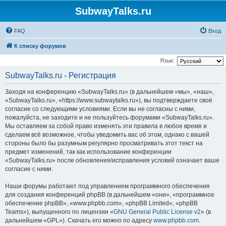
SubwayTalks.ru
FAQ
Вход
К списку форумов
Язык:
SubwayTalks.ru - Регистрация
Заходя на конференцию «SubwayTalks.ru» (в дальнейшем «мы», «наш»,
«SubwayTalks.ru», «https://www.subwaytalks.ru»), вы подтверждаете своё
согласие со следующими условиями. Если вы не согласны с ними,
пожалуйста, не заходите и не пользуйтесь форумами «SubwayTalks.ru».
Мы оставляем за собой право изменять эти правила в любое время и
сделаем всё возможное, чтобы уведомить вас об этом, однако с вашей
стороны было бы разумным регулярно просматривать этот текст на
предмет изменений, так как использование конференции
«SubwayTalks.ru» после обновления/исправления условий означает ваше
согласие с ними.
Наши форумы работают под управлением программного обеспечения
для создания конференций phpBB (в дальнейшем «они», «программное
обеспечение phpBB», «www.phpbb.com», «phpBB Limited», «phpBB
Teams»), выпущенного по лицензии «
GNU General Public License v2
» (в
дальнейшем «GPL»). Скачать его можно по адресу
www.phpbb.com
.