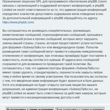
Ограничения лицензии GPL для программного обеспечения phpBB строго
связаны с организацией и поддержкой интернет-конференций, и phpBB
Limited не несёт ответственности за то, что администрация конференций
определяет в качестве допустимого содержания и/или поведения в них.
За дополнительной информацией о phpBB обращайтесь по адресу
https://www.phpbb.com/
.
Вы соглашаетесь не размещать оскорбительных, угрожающих,
клеветнических сообщений, порнографических сообщений, призывов к
национальной розни и прочих сообщений, которые могут нарушить
законы вашей страны, страны, которая предоставляет услуги хостинга
для форумов «SubwayTalks.ru» или международное право. Попытки
размещения таких сообщений могут привести к вашему немедленному
отключению от конференции, при этом ваш провайдер будет поставлен в
известность, если мы сочтём это нужным. IP-адреса всех сообщений
сохраняются для возможности проведения такой политики. Вы
соглашаетесь с тем, что администраторы форумов «SubwayTalks.ru»
имеют право удалить, отредактировать, перенести или закрыть любую
тему в любое время по своему усмотрению. Как пользователь вы согласны
с тем, что введённая вами информация будет храниться в базе данных.
Хотя эта информация не будет открыта третьим лицам без вашего
разрешения, ни администрация конференции «SubwayTalks.ru», ни
phpBB Limited не может быть ответственна за действия хакеров, которые
могут привести к несанкционированному доступу к ней.