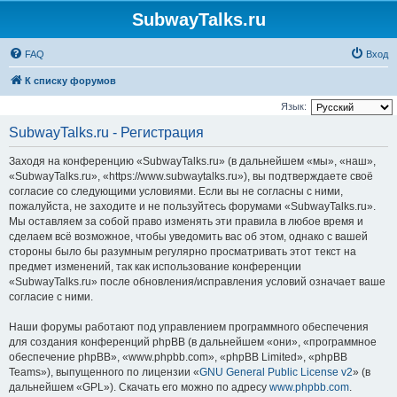
SubwayTalks.ru
FAQ
Вход
К списку форумов
Язык:
SubwayTalks.ru - Регистрация
Заходя на конференцию «SubwayTalks.ru» (в дальнейшем «мы», «наш»,
«SubwayTalks.ru», «https://www.subwaytalks.ru»), вы подтверждаете своё
согласие со следующими условиями. Если вы не согласны с ними,
пожалуйста, не заходите и не пользуйтесь форумами «SubwayTalks.ru».
Мы оставляем за собой право изменять эти правила в любое время и
сделаем всё возможное, чтобы уведомить вас об этом, однако с вашей
стороны было бы разумным регулярно просматривать этот текст на
предмет изменений, так как использование конференции
«SubwayTalks.ru» после обновления/исправления условий означает ваше
согласие с ними.
Наши форумы работают под управлением программного обеспечения
для создания конференций phpBB (в дальнейшем «они», «программное
обеспечение phpBB», «www.phpbb.com», «phpBB Limited», «phpBB
Teams»), выпущенного по лицензии «
GNU General Public License v2
» (в
дальнейшем «GPL»). Скачать его можно по адресу
www.phpbb.com
.