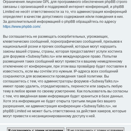
Ограничения лицензии GPL для программного обеспечения phpBB строго
связаны с организацией и поддержкой интернет-конференций, и phpBB
Limited не несёт ответственности за то, что администрация конференций
определяет в качестве допустимого содержания и/или поведения в них.
За дополнительной информацией о phpBB обращайтесь по адресу
https://www.phpbb.com/
.
Вы соглашаетесь не размещать оскорбительных, угрожающих,
клеветнических сообщений, порнографических сообщений, призывов к
национальной розни и прочих сообщений, которые могут нарушить
законы вашей страны, страны, которая предоставляет услуги хостинга
для форумов «SubwayTalks.ru» или международное право. Попытки
размещения таких сообщений могут привести к вашему немедленному
отключению от конференции, при этом ваш провайдер будет поставлен в
известность, если мы сочтём это нужным. IP-адреса всех сообщений
сохраняются для возможности проведения такой политики. Вы
соглашаетесь с тем, что администраторы форумов «SubwayTalks.ru»
имеют право удалить, отредактировать, перенести или закрыть любую
тему в любое время по своему усмотрению. Как пользователь вы согласны
с тем, что введённая вами информация будет храниться в базе данных.
Хотя эта информация не будет открыта третьим лицам без вашего
разрешения, ни администрация конференции «SubwayTalks.ru», ни
phpBB Limited не может быть ответственна за действия хакеров, которые
могут привести к несанкционированному доступу к ней.