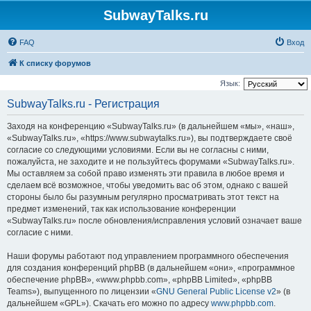
SubwayTalks.ru
FAQ
Вход
К списку форумов
Язык:
SubwayTalks.ru - Регистрация
Заходя на конференцию «SubwayTalks.ru» (в дальнейшем «мы», «наш»,
«SubwayTalks.ru», «https://www.subwaytalks.ru»), вы подтверждаете своё
согласие со следующими условиями. Если вы не согласны с ними,
пожалуйста, не заходите и не пользуйтесь форумами «SubwayTalks.ru».
Мы оставляем за собой право изменять эти правила в любое время и
сделаем всё возможное, чтобы уведомить вас об этом, однако с вашей
стороны было бы разумным регулярно просматривать этот текст на
предмет изменений, так как использование конференции
«SubwayTalks.ru» после обновления/исправления условий означает ваше
согласие с ними.
Наши форумы работают под управлением программного обеспечения
для создания конференций phpBB (в дальнейшем «они», «программное
обеспечение phpBB», «www.phpbb.com», «phpBB Limited», «phpBB
Teams»), выпущенного по лицензии «
GNU General Public License v2
» (в
дальнейшем «GPL»). Скачать его можно по адресу
www.phpbb.com
.