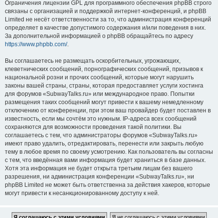
Ограничения лицензии GPL для программного обеспечения phpBB строго
связаны с организацией и поддержкой интернет-конференций, и phpBB
Limited не несёт ответственности за то, что администрация конференций
определяет в качестве допустимого содержания и/или поведения в них.
За дополнительной информацией о phpBB обращайтесь по адресу
https://www.phpbb.com/
.
Вы соглашаетесь не размещать оскорбительных, угрожающих,
клеветнических сообщений, порнографических сообщений, призывов к
национальной розни и прочих сообщений, которые могут нарушить
законы вашей страны, страны, которая предоставляет услуги хостинга
для форумов «SubwayTalks.ru» или международное право. Попытки
размещения таких сообщений могут привести к вашему немедленному
отключению от конференции, при этом ваш провайдер будет поставлен в
известность, если мы сочтём это нужным. IP-адреса всех сообщений
сохраняются для возможности проведения такой политики. Вы
соглашаетесь с тем, что администраторы форумов «SubwayTalks.ru»
имеют право удалить, отредактировать, перенести или закрыть любую
тему в любое время по своему усмотрению. Как пользователь вы согласны
с тем, что введённая вами информация будет храниться в базе данных.
Хотя эта информация не будет открыта третьим лицам без вашего
разрешения, ни администрация конференции «SubwayTalks.ru», ни
phpBB Limited не может быть ответственна за действия хакеров, которые
могут привести к несанкционированному доступу к ней.