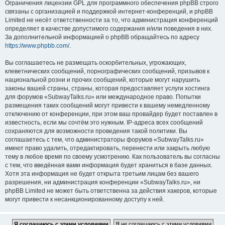
Ограничения лицензии GPL для программного обеспечения phpBB строго
связаны с организацией и поддержкой интернет-конференций, и phpBB
Limited не несёт ответственности за то, что администрация конференций
определяет в качестве допустимого содержания и/или поведения в них.
За дополнительной информацией о phpBB обращайтесь по адресу
https://www.phpbb.com/
.
Вы соглашаетесь не размещать оскорбительных, угрожающих,
клеветнических сообщений, порнографических сообщений, призывов к
национальной розни и прочих сообщений, которые могут нарушить
законы вашей страны, страны, которая предоставляет услуги хостинга
для форумов «SubwayTalks.ru» или международное право. Попытки
размещения таких сообщений могут привести к вашему немедленному
отключению от конференции, при этом ваш провайдер будет поставлен в
известность, если мы сочтём это нужным. IP-адреса всех сообщений
сохраняются для возможности проведения такой политики. Вы
соглашаетесь с тем, что администраторы форумов «SubwayTalks.ru»
имеют право удалить, отредактировать, перенести или закрыть любую
тему в любое время по своему усмотрению. Как пользователь вы согласны
с тем, что введённая вами информация будет храниться в базе данных.
Хотя эта информация не будет открыта третьим лицам без вашего
разрешения, ни администрация конференции «SubwayTalks.ru», ни
phpBB Limited не может быть ответственна за действия хакеров, которые
могут привести к несанкционированному доступу к ней.