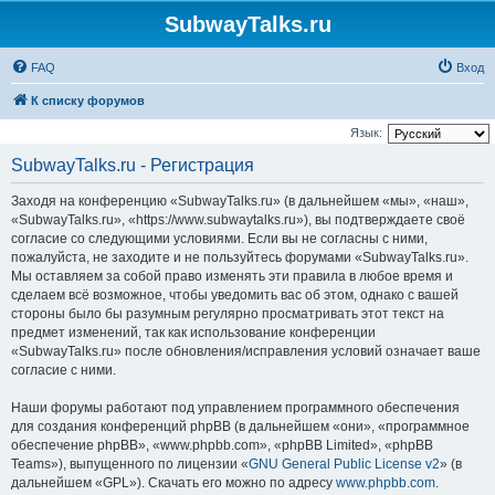
SubwayTalks.ru
FAQ
Вход
К списку форумов
Язык:
SubwayTalks.ru - Регистрация
Заходя на конференцию «SubwayTalks.ru» (в дальнейшем «мы», «наш»,
«SubwayTalks.ru», «https://www.subwaytalks.ru»), вы подтверждаете своё
согласие со следующими условиями. Если вы не согласны с ними,
пожалуйста, не заходите и не пользуйтесь форумами «SubwayTalks.ru».
Мы оставляем за собой право изменять эти правила в любое время и
сделаем всё возможное, чтобы уведомить вас об этом, однако с вашей
стороны было бы разумным регулярно просматривать этот текст на
предмет изменений, так как использование конференции
«SubwayTalks.ru» после обновления/исправления условий означает ваше
согласие с ними.
Наши форумы работают под управлением программного обеспечения
для создания конференций phpBB (в дальнейшем «они», «программное
обеспечение phpBB», «www.phpbb.com», «phpBB Limited», «phpBB
Teams»), выпущенного по лицензии «
GNU General Public License v2
» (в
дальнейшем «GPL»). Скачать его можно по адресу
www.phpbb.com
.