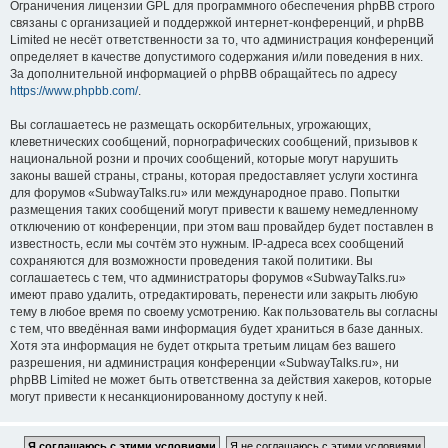
Ограничения лицензии GPL для программного обеспечения phpBB строго
связаны с организацией и поддержкой интернет-конференций, и phpBB
Limited не несёт ответственности за то, что администрация конференций
определяет в качестве допустимого содержания и/или поведения в них.
За дополнительной информацией о phpBB обращайтесь по адресу
https://www.phpbb.com/
.
Вы соглашаетесь не размещать оскорбительных, угрожающих,
клеветнических сообщений, порнографических сообщений, призывов к
национальной розни и прочих сообщений, которые могут нарушить
законы вашей страны, страны, которая предоставляет услуги хостинга
для форумов «SubwayTalks.ru» или международное право. Попытки
размещения таких сообщений могут привести к вашему немедленному
отключению от конференции, при этом ваш провайдер будет поставлен в
известность, если мы сочтём это нужным. IP-адреса всех сообщений
сохраняются для возможности проведения такой политики. Вы
соглашаетесь с тем, что администраторы форумов «SubwayTalks.ru»
имеют право удалить, отредактировать, перенести или закрыть любую
тему в любое время по своему усмотрению. Как пользователь вы согласны
с тем, что введённая вами информация будет храниться в базе данных.
Хотя эта информация не будет открыта третьим лицам без вашего
разрешения, ни администрация конференции «SubwayTalks.ru», ни
phpBB Limited не может быть ответственна за действия хакеров, которые
могут привести к несанкционированному доступу к ней.