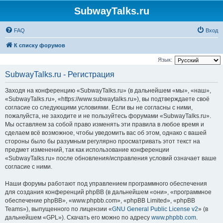
SubwayTalks.ru
FAQ
Вход
К списку форумов
Язык:
SubwayTalks.ru - Регистрация
Заходя на конференцию «SubwayTalks.ru» (в дальнейшем «мы», «наш»,
«SubwayTalks.ru», «https://www.subwaytalks.ru»), вы подтверждаете своё
согласие со следующими условиями. Если вы не согласны с ними,
пожалуйста, не заходите и не пользуйтесь форумами «SubwayTalks.ru».
Мы оставляем за собой право изменять эти правила в любое время и
сделаем всё возможное, чтобы уведомить вас об этом, однако с вашей
стороны было бы разумным регулярно просматривать этот текст на
предмет изменений, так как использование конференции
«SubwayTalks.ru» после обновления/исправления условий означает ваше
согласие с ними.
Наши форумы работают под управлением программного обеспечения
для создания конференций phpBB (в дальнейшем «они», «программное
обеспечение phpBB», «www.phpbb.com», «phpBB Limited», «phpBB
Teams»), выпущенного по лицензии «
GNU General Public License v2
» (в
дальнейшем «GPL»). Скачать его можно по адресу
www.phpbb.com
.