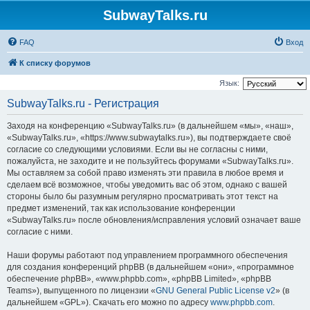
SubwayTalks.ru
FAQ
Вход
К списку форумов
Язык:
SubwayTalks.ru - Регистрация
Заходя на конференцию «SubwayTalks.ru» (в дальнейшем «мы», «наш»,
«SubwayTalks.ru», «https://www.subwaytalks.ru»), вы подтверждаете своё
согласие со следующими условиями. Если вы не согласны с ними,
пожалуйста, не заходите и не пользуйтесь форумами «SubwayTalks.ru».
Мы оставляем за собой право изменять эти правила в любое время и
сделаем всё возможное, чтобы уведомить вас об этом, однако с вашей
стороны было бы разумным регулярно просматривать этот текст на
предмет изменений, так как использование конференции
«SubwayTalks.ru» после обновления/исправления условий означает ваше
согласие с ними.
Наши форумы работают под управлением программного обеспечения
для создания конференций phpBB (в дальнейшем «они», «программное
обеспечение phpBB», «www.phpbb.com», «phpBB Limited», «phpBB
Teams»), выпущенного по лицензии «
GNU General Public License v2
» (в
дальнейшем «GPL»). Скачать его можно по адресу
www.phpbb.com
.