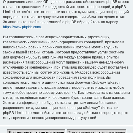
Ограничения лицензии GPL для программного обеспечения phpBB строго
связаны с организацией и поддержкой интернет-конференций, и phpBB
Limited не несёт ответственности за то, что администрация конференций
определяет в качестве допустимого содержания и/или поведения в них.
За дополнительной информацией о phpBB обращайтесь по адресу
https://www.phpbb.com/
.
Вы соглашаетесь не размещать оскорбительных, угрожающих,
клеветнических сообщений, порнографических сообщений, призывов к
национальной розни и прочих сообщений, которые могут нарушить
законы вашей страны, страны, которая предоставляет услуги хостинга
для форумов «SubwayTalks.ru» или международное право. Попытки
размещения таких сообщений могут привести к вашему немедленному
отключению от конференции, при этом ваш провайдер будет поставлен в
известность, если мы сочтём это нужным. IP-адреса всех сообщений
сохраняются для возможности проведения такой политики. Вы
соглашаетесь с тем, что администраторы форумов «SubwayTalks.ru»
имеют право удалить, отредактировать, перенести или закрыть любую
тему в любое время по своему усмотрению. Как пользователь вы согласны
с тем, что введённая вами информация будет храниться в базе данных.
Хотя эта информация не будет открыта третьим лицам без вашего
разрешения, ни администрация конференции «SubwayTalks.ru», ни
phpBB Limited не может быть ответственна за действия хакеров, которые
могут привести к несанкционированному доступу к ней.