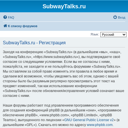
SubwayTalks.ru
FAQ
Вход
К списку форумов
Язык:
SubwayTalks.ru - Регистрация
Заходя на конференцию «SubwayTalks.ru» (в дальнейшем «мы», «наш»,
«SubwayTalks.ru», «https://www.subwaytalks.ru»), вы подтверждаете своё
согласие со следующими условиями. Если вы не согласны с ними,
пожалуйста, не заходите и не пользуйтесь форумами «SubwayTalks.ru».
Мы оставляем за собой право изменять эти правила в любое время и
сделаем всё возможное, чтобы уведомить вас об этом, однако с вашей
стороны было бы разумным регулярно просматривать этот текст на
предмет изменений, так как использование конференции
«SubwayTalks.ru» после обновления/исправления условий означает ваше
согласие с ними.
Наши форумы работают под управлением программного обеспечения
для создания конференций phpBB (в дальнейшем «они», «программное
обеспечение phpBB», «www.phpbb.com», «phpBB Limited», «phpBB
Teams»), выпущенного по лицензии «
GNU General Public License v2
» (в
дальнейшем «GPL»). Скачать его можно по адресу
www.phpbb.com
.