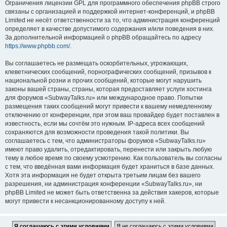
Ограничения лицензии GPL для программного обеспечения phpBB строго
связаны с организацией и поддержкой интернет-конференций, и phpBB
Limited не несёт ответственности за то, что администрация конференций
определяет в качестве допустимого содержания и/или поведения в них.
За дополнительной информацией о phpBB обращайтесь по адресу
https://www.phpbb.com/
.
Вы соглашаетесь не размещать оскорбительных, угрожающих,
клеветнических сообщений, порнографических сообщений, призывов к
национальной розни и прочих сообщений, которые могут нарушить
законы вашей страны, страны, которая предоставляет услуги хостинга
для форумов «SubwayTalks.ru» или международное право. Попытки
размещения таких сообщений могут привести к вашему немедленному
отключению от конференции, при этом ваш провайдер будет поставлен в
известность, если мы сочтём это нужным. IP-адреса всех сообщений
сохраняются для возможности проведения такой политики. Вы
соглашаетесь с тем, что администраторы форумов «SubwayTalks.ru»
имеют право удалить, отредактировать, перенести или закрыть любую
тему в любое время по своему усмотрению. Как пользователь вы согласны
с тем, что введённая вами информация будет храниться в базе данных.
Хотя эта информация не будет открыта третьим лицам без вашего
разрешения, ни администрация конференции «SubwayTalks.ru», ни
phpBB Limited не может быть ответственна за действия хакеров, которые
могут привести к несанкционированному доступу к ней.