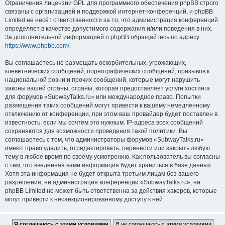
Ограничения лицензии GPL для программного обеспечения phpBB строго
связаны с организацией и поддержкой интернет-конференций, и phpBB
Limited не несёт ответственности за то, что администрация конференций
определяет в качестве допустимого содержания и/или поведения в них.
За дополнительной информацией о phpBB обращайтесь по адресу
https://www.phpbb.com/
.
Вы соглашаетесь не размещать оскорбительных, угрожающих,
клеветнических сообщений, порнографических сообщений, призывов к
национальной розни и прочих сообщений, которые могут нарушить
законы вашей страны, страны, которая предоставляет услуги хостинга
для форумов «SubwayTalks.ru» или международное право. Попытки
размещения таких сообщений могут привести к вашему немедленному
отключению от конференции, при этом ваш провайдер будет поставлен в
известность, если мы сочтём это нужным. IP-адреса всех сообщений
сохраняются для возможности проведения такой политики. Вы
соглашаетесь с тем, что администраторы форумов «SubwayTalks.ru»
имеют право удалить, отредактировать, перенести или закрыть любую
тему в любое время по своему усмотрению. Как пользователь вы согласны
с тем, что введённая вами информация будет храниться в базе данных.
Хотя эта информация не будет открыта третьим лицам без вашего
разрешения, ни администрация конференции «SubwayTalks.ru», ни
phpBB Limited не может быть ответственна за действия хакеров, которые
могут привести к несанкционированному доступу к ней.