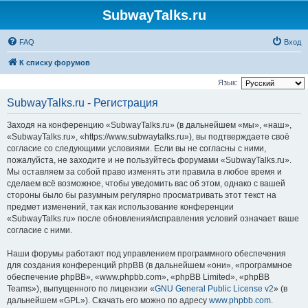
SubwayTalks.ru
FAQ
Вход
К списку форумов
Язык:
SubwayTalks.ru - Регистрация
Заходя на конференцию «SubwayTalks.ru» (в дальнейшем «мы», «наш»,
«SubwayTalks.ru», «https://www.subwaytalks.ru»), вы подтверждаете своё
согласие со следующими условиями. Если вы не согласны с ними,
пожалуйста, не заходите и не пользуйтесь форумами «SubwayTalks.ru».
Мы оставляем за собой право изменять эти правила в любое время и
сделаем всё возможное, чтобы уведомить вас об этом, однако с вашей
стороны было бы разумным регулярно просматривать этот текст на
предмет изменений, так как использование конференции
«SubwayTalks.ru» после обновления/исправления условий означает ваше
согласие с ними.
Наши форумы работают под управлением программного обеспечения
для создания конференций phpBB (в дальнейшем «они», «программное
обеспечение phpBB», «www.phpbb.com», «phpBB Limited», «phpBB
Teams»), выпущенного по лицензии «
GNU General Public License v2
» (в
дальнейшем «GPL»). Скачать его можно по адресу
www.phpbb.com
.