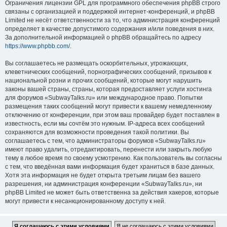
Ограничения лицензии GPL для программного обеспечения phpBB строго
связаны с организацией и поддержкой интернет-конференций, и phpBB
Limited не несёт ответственности за то, что администрация конференций
определяет в качестве допустимого содержания и/или поведения в них.
За дополнительной информацией о phpBB обращайтесь по адресу
https://www.phpbb.com/
.
Вы соглашаетесь не размещать оскорбительных, угрожающих,
клеветнических сообщений, порнографических сообщений, призывов к
национальной розни и прочих сообщений, которые могут нарушить
законы вашей страны, страны, которая предоставляет услуги хостинга
для форумов «SubwayTalks.ru» или международное право. Попытки
размещения таких сообщений могут привести к вашему немедленному
отключению от конференции, при этом ваш провайдер будет поставлен в
известность, если мы сочтём это нужным. IP-адреса всех сообщений
сохраняются для возможности проведения такой политики. Вы
соглашаетесь с тем, что администраторы форумов «SubwayTalks.ru»
имеют право удалить, отредактировать, перенести или закрыть любую
тему в любое время по своему усмотрению. Как пользователь вы согласны
с тем, что введённая вами информация будет храниться в базе данных.
Хотя эта информация не будет открыта третьим лицам без вашего
разрешения, ни администрация конференции «SubwayTalks.ru», ни
phpBB Limited не может быть ответственна за действия хакеров, которые
могут привести к несанкционированному доступу к ней.