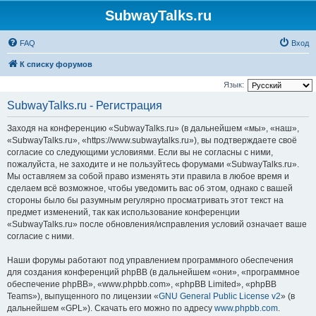
SubwayTalks.ru
FAQ
Вход
К списку форумов
Язык:
SubwayTalks.ru - Регистрация
Заходя на конференцию «SubwayTalks.ru» (в дальнейшем «мы», «наш»,
«SubwayTalks.ru», «https://www.subwaytalks.ru»), вы подтверждаете своё
согласие со следующими условиями. Если вы не согласны с ними,
пожалуйста, не заходите и не пользуйтесь форумами «SubwayTalks.ru».
Мы оставляем за собой право изменять эти правила в любое время и
сделаем всё возможное, чтобы уведомить вас об этом, однако с вашей
стороны было бы разумным регулярно просматривать этот текст на
предмет изменений, так как использование конференции
«SubwayTalks.ru» после обновления/исправления условий означает ваше
согласие с ними.
Наши форумы работают под управлением программного обеспечения
для создания конференций phpBB (в дальнейшем «они», «программное
обеспечение phpBB», «www.phpbb.com», «phpBB Limited», «phpBB
Teams»), выпущенного по лицензии «
GNU General Public License v2
» (в
дальнейшем «GPL»). Скачать его можно по адресу
www.phpbb.com
.