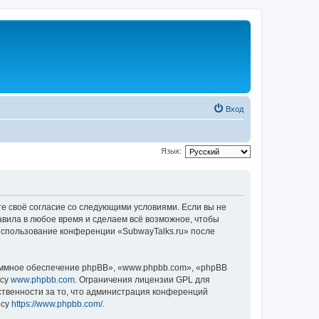
Вход
Язык:
те своё согласие со следующими условиями. Если вы не
авила в любое время и сделаем всё возможное, чтобы
 использование конференции «SubwayTalks.ru» после
ммное обеспечение phpBB», «www.phpbb.com», «phpBB
есу
www.phpbb.com
. Ограничения лицензии GPL для
ственности за то, что администрация конференций
есу
https://www.phpbb.com/
.