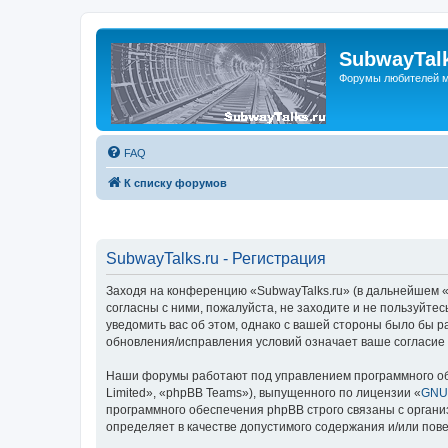
SubwayTalk
Форумы любителей м
FAQ
К списку форумов
SubwayTalks.ru - Регистрация
Заходя на конференцию «SubwayTalks.ru» (в дальнейшем «м
согласны с ними, пожалуйста, не заходите и не пользуйте
уведомить вас об этом, однако с вашей стороны было бы р
обновления/исправления условий означает ваше согласие 
Наши форумы работают под управлением программного об
Limited», «phpBB Teams»), выпущенного по лицензии «
GNU 
программного обеспечения phpBB строго связаны с органи
определяет в качестве допустимого содержания и/или по