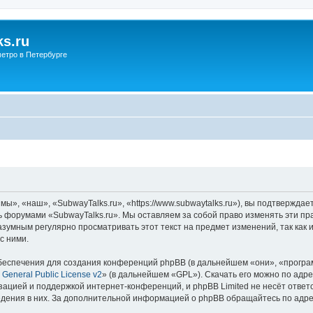
s.ru
етро в Петербурге
ы», «наш», «SubwayTalks.ru», «https://www.subwaytalks.ru»), вы подтверждае
сь форумами «SubwayTalks.ru». Мы оставляем за собой право изменять эти пр
азумным регулярно просматривать этот текст на предмет изменений, так как
с ними.
еспечения для создания конференций phpBB (в дальнейшем «они», «програ
General Public License v2
» (в дальнейшем «GPL»). Скачать его можно по адр
зацией и поддержкой интернет-конференций, и phpBB Limited не несёт ответ
ведения в них. За дополнительной информацией о phpBB обращайтесь по адр