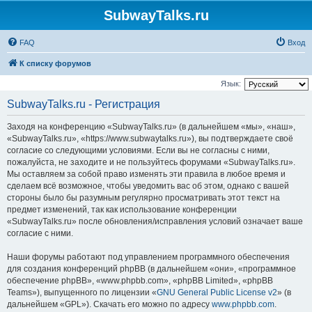
SubwayTalks.ru
FAQ
Вход
К списку форумов
Язык:
SubwayTalks.ru - Регистрация
Заходя на конференцию «SubwayTalks.ru» (в дальнейшем «мы», «наш»,
«SubwayTalks.ru», «https://www.subwaytalks.ru»), вы подтверждаете своё
согласие со следующими условиями. Если вы не согласны с ними,
пожалуйста, не заходите и не пользуйтесь форумами «SubwayTalks.ru».
Мы оставляем за собой право изменять эти правила в любое время и
сделаем всё возможное, чтобы уведомить вас об этом, однако с вашей
стороны было бы разумным регулярно просматривать этот текст на
предмет изменений, так как использование конференции
«SubwayTalks.ru» после обновления/исправления условий означает ваше
согласие с ними.
Наши форумы работают под управлением программного обеспечения
для создания конференций phpBB (в дальнейшем «они», «программное
обеспечение phpBB», «www.phpbb.com», «phpBB Limited», «phpBB
Teams»), выпущенного по лицензии «
GNU General Public License v2
» (в
дальнейшем «GPL»). Скачать его можно по адресу
www.phpbb.com
.