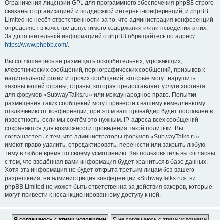
Ограничения лицензии GPL для программного обеспечения phpBB строго
связаны с организацией и поддержкой интернет-конференций, и phpBB
Limited не несёт ответственности за то, что администрация конференций
определяет в качестве допустимого содержания и/или поведения в них.
За дополнительной информацией о phpBB обращайтесь по адресу
https://www.phpbb.com/
.
Вы соглашаетесь не размещать оскорбительных, угрожающих,
клеветнических сообщений, порнографических сообщений, призывов к
национальной розни и прочих сообщений, которые могут нарушить
законы вашей страны, страны, которая предоставляет услуги хостинга
для форумов «SubwayTalks.ru» или международное право. Попытки
размещения таких сообщений могут привести к вашему немедленному
отключению от конференции, при этом ваш провайдер будет поставлен в
известность, если мы сочтём это нужным. IP-адреса всех сообщений
сохраняются для возможности проведения такой политики. Вы
соглашаетесь с тем, что администраторы форумов «SubwayTalks.ru»
имеют право удалить, отредактировать, перенести или закрыть любую
тему в любое время по своему усмотрению. Как пользователь вы согласны
с тем, что введённая вами информация будет храниться в базе данных.
Хотя эта информация не будет открыта третьим лицам без вашего
разрешения, ни администрация конференции «SubwayTalks.ru», ни
phpBB Limited не может быть ответственна за действия хакеров, которые
могут привести к несанкционированному доступу к ней.