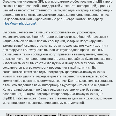
Ограничения лицензии GPL для программного обеспечения phpBB строго
связаны с организацией и поддержкой интернет-конференций, и phpBB
Limited не несёт ответственности за то, что администрация конференций
определяет в качестве допустимого содержания и/или поведения в них.
За дополнительной информацией о phpBB обращайтесь по адресу
https://www.phpbb.com/
.
Вы соглашаетесь не размещать оскорбительных, угрожающих,
клеветнических сообщений, порнографических сообщений, призывов к
национальной розни и прочих сообщений, которые могут нарушить
законы вашей страны, страны, которая предоставляет услуги хостинга
для форумов «SubwayTalks.ru» или международное право. Попытки
размещения таких сообщений могут привести к вашему немедленному
отключению от конференции, при этом ваш провайдер будет поставлен в
известность, если мы сочтём это нужным. IP-адреса всех сообщений
сохраняются для возможности проведения такой политики. Вы
соглашаетесь с тем, что администраторы форумов «SubwayTalks.ru»
имеют право удалить, отредактировать, перенести или закрыть любую
тему в любое время по своему усмотрению. Как пользователь вы согласны
с тем, что введённая вами информация будет храниться в базе данных.
Хотя эта информация не будет открыта третьим лицам без вашего
разрешения, ни администрация конференции «SubwayTalks.ru», ни
phpBB Limited не может быть ответственна за действия хакеров, которые
могут привести к несанкционированному доступу к ней.