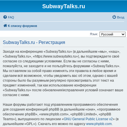
SubwayTalks.ru
FAQ
Вход
К списку форумов
Язык:
SubwayTalks.ru - Регистрация
Заходя на конференцию «SubwayTalks.ru» (в дальнейшем «мы», «наш»,
«SubwayTalks.ru», «https://www.subwaytalks.ru»), вы подтверждаете своё
согласие со следующими условиями. Если вы не согласны с ними,
пожалуйста, не заходите и не пользуйтесь форумами «SubwayTalks.ru».
Мы оставляем за собой право изменять эти правила в любое время и
сделаем всё возможное, чтобы уведомить вас об этом, однако с вашей
стороны было бы разумным регулярно просматривать этот текст на
предмет изменений, так как использование конференции
«SubwayTalks.ru» после обновления/исправления условий означает ваше
согласие с ними.
Наши форумы работают под управлением программного обеспечения
для создания конференций phpBB (в дальнейшем «они», «программное
обеспечение phpBB», «www.phpbb.com», «phpBB Limited», «phpBB
Teams»), выпущенного по лицензии «
GNU General Public License v2
» (в
дальнейшем «GPL»). Скачать его можно по адресу
www.phpbb.com
.