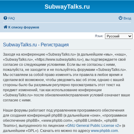
SubwayTalks.ru
FAQ
Вход
К списку форумов
Язык:
SubwayTalks.ru - Регистрация
Заходя на конференцию «SubwayTalks.ru» (в дальнейшем «мы», «наш»,
«SubwayTalks.ru», «https://www.subwaytalks.ru»), вы подтверждаете своё
согласие со следующими условиями. Если вы не согласны с ними,
пожалуйста, не заходите и не пользуйтесь форумами «SubwayTalks.ru».
Мы оставляем за собой право изменять эти правила в любое время и
сделаем всё возможное, чтобы уведомить вас об этом, однако с вашей
стороны было бы разумным регулярно просматривать этот текст на
предмет изменений, так как использование конференции
«SubwayTalks.ru» после обновления/исправления условий означает ваше
согласие с ними.
Наши форумы работают под управлением программного обеспечения
для создания конференций phpBB (в дальнейшем «они», «программное
обеспечение phpBB», «www.phpbb.com», «phpBB Limited», «phpBB
Teams»), выпущенного по лицензии «
GNU General Public License v2
» (в
дальнейшем «GPL»). Скачать его можно по адресу
www.phpbb.com
.