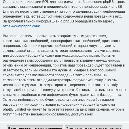
Ограничения лицензии GPL для программного обеспечения phpBB строго
связаны с организацией и поддержкой интернет-конференций, и phpBB
Limited не несёт ответственности за то, что администрация конференций
определяет в качестве допустимого содержания и/или поведения в них.
За дополнительной информацией о phpBB обращайтесь по адресу
https://www.phpbb.com/
.
Вы соглашаетесь не размещать оскорбительных, угрожающих,
клеветнических сообщений, порнографических сообщений, призывов к
национальной розни и прочих сообщений, которые могут нарушить
законы вашей страны, страны, которая предоставляет услуги хостинга
для форумов «SubwayTalks.ru» или международное право. Попытки
размещения таких сообщений могут привести к вашему немедленному
отключению от конференции, при этом ваш провайдер будет поставлен в
известность, если мы сочтём это нужным. IP-адреса всех сообщений
сохраняются для возможности проведения такой политики. Вы
соглашаетесь с тем, что администраторы форумов «SubwayTalks.ru»
имеют право удалить, отредактировать, перенести или закрыть любую
тему в любое время по своему усмотрению. Как пользователь вы согласны
с тем, что введённая вами информация будет храниться в базе данных.
Хотя эта информация не будет открыта третьим лицам без вашего
разрешения, ни администрация конференции «SubwayTalks.ru», ни
phpBB Limited не может быть ответственна за действия хакеров, которые
могут привести к несанкционированному доступу к ней.