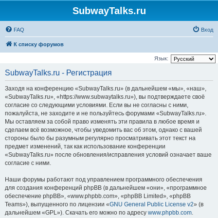
SubwayTalks.ru
FAQ
Вход
К списку форумов
Язык:
SubwayTalks.ru - Регистрация
Заходя на конференцию «SubwayTalks.ru» (в дальнейшем «мы», «наш»,
«SubwayTalks.ru», «https://www.subwaytalks.ru»), вы подтверждаете своё
согласие со следующими условиями. Если вы не согласны с ними,
пожалуйста, не заходите и не пользуйтесь форумами «SubwayTalks.ru».
Мы оставляем за собой право изменять эти правила в любое время и
сделаем всё возможное, чтобы уведомить вас об этом, однако с вашей
стороны было бы разумным регулярно просматривать этот текст на
предмет изменений, так как использование конференции
«SubwayTalks.ru» после обновления/исправления условий означает ваше
согласие с ними.
Наши форумы работают под управлением программного обеспечения
для создания конференций phpBB (в дальнейшем «они», «программное
обеспечение phpBB», «www.phpbb.com», «phpBB Limited», «phpBB
Teams»), выпущенного по лицензии «
GNU General Public License v2
» (в
дальнейшем «GPL»). Скачать его можно по адресу
www.phpbb.com
.