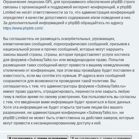
Ограничения лицензии GPL для программного обеспечения phpBB строго
связаны с организацией и поддержкой интернет-конференций, и phpBB
Limited не несёт ответственности за то, что администрация конференций
определяет в качестве допустимого содержания и/или поведения в них.
За дополнительной информацией о phpBB обращайтесь по адресу
https://www.phpbb.com/
.
Вы соглашаетесь не размещать оскорбительных, угрожающих,
клеветнических сообщений, порнографических сообщений, призывов к
национальной розни и прочих сообщений, которые могут нарушить
законы вашей страны, страны, которая предоставляет услуги хостинга
для форумов «SubwayTalks.ru» или международное право. Попытки
размещения таких сообщений могут привести к вашему немедленному
отключению от конференции, при этом ваш провайдер будет поставлен в
известность, если мы сочтём это нужным. IP-адреса всех сообщений
сохраняются для возможности проведения такой политики. Вы
соглашаетесь с тем, что администраторы форумов «SubwayTalks.ru»
имеют право удалить, отредактировать, перенести или закрыть любую
тему в любое время по своему усмотрению. Как пользователь вы согласны
с тем, что введённая вами информация будет храниться в базе данных.
Хотя эта информация не будет открыта третьим лицам без вашего
разрешения, ни администрация конференции «SubwayTalks.ru», ни
phpBB Limited не может быть ответственна за действия хакеров, которые
могут привести к несанкционированному доступу к ней.