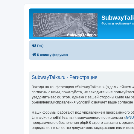
SubwayTalk
Форумы любителей м
FAQ
К списку форумов
SubwayTalks.ru - Регистрация
Заходя на конференцию «SubwayTalks.ru» (в дальнейшем «м
согласны с ними, пожалуйста, не заходите и не пользуйте
уведомить вас об этом, однако с вашей стороны было бы р
обновления/исправления условий означает ваше согласие 
Наши форумы работают под управлением программного об
Limited», «phpBB Teams»), выпущенного по лицензии «
GNU 
программного обеспечения phpBB строго связаны с органи
определяет в качестве допустимого содержания и/или по