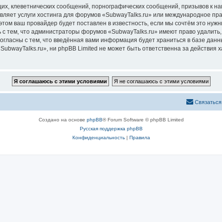
их, клеветнических сообщений, порнографических сообщений, призывов к на
вляет услуги хостинга для форумов «SubwayTalks.ru» или международное пр
том ваш провайдер будет поставлен в известность, если мы сочтём это нужн
 с тем, что администраторы форумов «SubwayTalks.ru» имеют право удалить,
согласны с тем, что введённая вами информация будет храниться в базе дан
bwayTalks.ru», ни phpBB Limited не может быть ответственна за действия х
Связаться
Создано на основе
phpBB
® Forum Software © phpBB Limited
Русская поддержка phpBB
Конфиденциальность
|
Правила