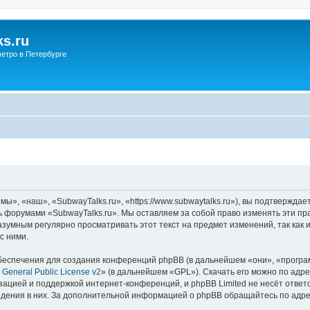
s.ru
етро в Петербурге
ы», «наш», «SubwayTalks.ru», «https://www.subwaytalks.ru»), вы подтверждае
сь форумами «SubwayTalks.ru». Мы оставляем за собой право изменять эти пр
азумным регулярно просматривать этот текст на предмет изменений, так как
с ними.
еспечения для создания конференций phpBB (в дальнейшем «они», «програ
General Public License v2
» (в дальнейшем «GPL»). Скачать его можно по адр
зацией и поддержкой интернет-конференций, и phpBB Limited не несёт ответ
ведения в них. За дополнительной информацией о phpBB обращайтесь по адр