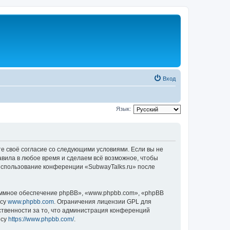
Вход
Язык:
те своё согласие со следующими условиями. Если вы не
авила в любое время и сделаем всё возможное, чтобы
 использование конференции «SubwayTalks.ru» после
ммное обеспечение phpBB», «www.phpbb.com», «phpBB
есу
www.phpbb.com
. Ограничения лицензии GPL для
ственности за то, что администрация конференций
есу
https://www.phpbb.com/
.