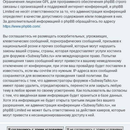
Ограничения лицензии GPL для программного обеспечения phpBB строго
связаны с организацией и поддержкой интернет-конференций, и phpBB
Limited не несёт ответственности за то, что администрация конференций
определяет в качестве допустимого содержания и/или поведения в них.
За дополнительной информацией о phpBB обращайтесь по адресу
https://www.phpbb.com/
.
Вы соглашаетесь не размещать оскорбительных, угрожающих,
клеветнических сообщений, порнографических сообщений, призывов к
национальной розни и прочих сообщений, которые могут нарушить
законы вашей страны, страны, которая предоставляет услуги хостинга
для форумов «SubwayTalks.ru» или международное право. Попытки
размещения таких сообщений могут привести к вашему немедленному
отключению от конференции, при этом ваш провайдер будет поставлен в
известность, если мы сочтём это нужным. IP-адреса всех сообщений
сохраняются для возможности проведения такой политики. Вы
соглашаетесь с тем, что администраторы форумов «SubwayTalks.ru»
имеют право удалить, отредактировать, перенести или закрыть любую
тему в любое время по своему усмотрению. Как пользователь вы согласны
с тем, что введённая вами информация будет храниться в базе данных.
Хотя эта информация не будет открыта третьим лицам без вашего
разрешения, ни администрация конференции «SubwayTalks.ru», ни
phpBB Limited не может быть ответственна за действия хакеров, которые
могут привести к несанкционированному доступу к ней.