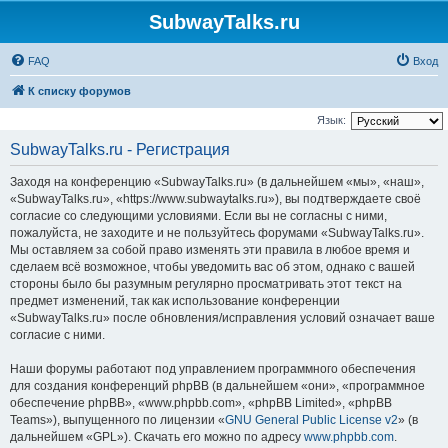
SubwayTalks.ru
FAQ
Вход
К списку форумов
Язык:
SubwayTalks.ru - Регистрация
Заходя на конференцию «SubwayTalks.ru» (в дальнейшем «мы», «наш»,
«SubwayTalks.ru», «https://www.subwaytalks.ru»), вы подтверждаете своё
согласие со следующими условиями. Если вы не согласны с ними,
пожалуйста, не заходите и не пользуйтесь форумами «SubwayTalks.ru».
Мы оставляем за собой право изменять эти правила в любое время и
сделаем всё возможное, чтобы уведомить вас об этом, однако с вашей
стороны было бы разумным регулярно просматривать этот текст на
предмет изменений, так как использование конференции
«SubwayTalks.ru» после обновления/исправления условий означает ваше
согласие с ними.
Наши форумы работают под управлением программного обеспечения
для создания конференций phpBB (в дальнейшем «они», «программное
обеспечение phpBB», «www.phpbb.com», «phpBB Limited», «phpBB
Teams»), выпущенного по лицензии «
GNU General Public License v2
» (в
дальнейшем «GPL»). Скачать его можно по адресу
www.phpbb.com
.