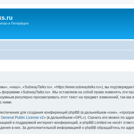
s.ru
етро в Петербурге
ы», «наш», «SubwayTalks.ru», «https://www.subwaytalks.ru»), вы подтверждае
сь форумами «SubwayTalks.ru». Мы оставляем за собой право изменять эти пр
азумным регулярно просматривать этот текст на предмет изменений, так как
с ними.
еспечения для создания конференций phpBB (в дальнейшем «они», «програ
General Public License v2
» (в дальнейшем «GPL»). Скачать его можно по адр
зацией и поддержкой интернет-конференций, и phpBB Limited не несёт ответ
ведения в них. За дополнительной информацией о phpBB обращайтесь по адр