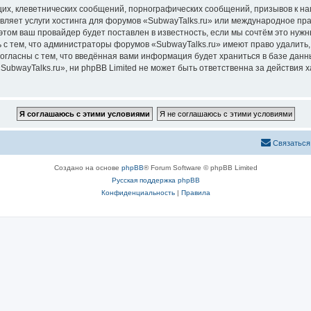
их, клеветнических сообщений, порнографических сообщений, призывов к на
вляет услуги хостинга для форумов «SubwayTalks.ru» или международное пр
том ваш провайдер будет поставлен в известность, если мы сочтём это нужн
 с тем, что администраторы форумов «SubwayTalks.ru» имеют право удалить,
согласны с тем, что введённая вами информация будет храниться в базе дан
bwayTalks.ru», ни phpBB Limited не может быть ответственна за действия х
Связаться
Создано на основе
phpBB
® Forum Software © phpBB Limited
Русская поддержка phpBB
Конфиденциальность
|
Правила