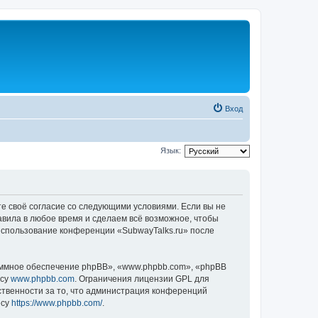
Вход
Язык:
те своё согласие со следующими условиями. Если вы не
авила в любое время и сделаем всё возможное, чтобы
 использование конференции «SubwayTalks.ru» после
ммное обеспечение phpBB», «www.phpbb.com», «phpBB
есу
www.phpbb.com
. Ограничения лицензии GPL для
ственности за то, что администрация конференций
есу
https://www.phpbb.com/
.