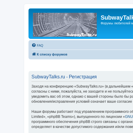
SubwayTalk
Форумы любителей м
FAQ
К списку форумов
SubwayTalks.ru - Регистрация
Заходя на конференцию «SubwayTalks.ru» (в дальнейшем «м
согласны с ними, пожалуйста, не заходите и не пользуйте
уведомить вас об этом, однако с вашей стороны было бы р
обновления/исправления условий означает ваше согласие 
Наши форумы работают под управлением программного об
Limited», «phpBB Teams»), выпущенного по лицензии «
GNU 
программного обеспечения phpBB строго связаны с органи
определяет в качестве допустимого содержания и/или по