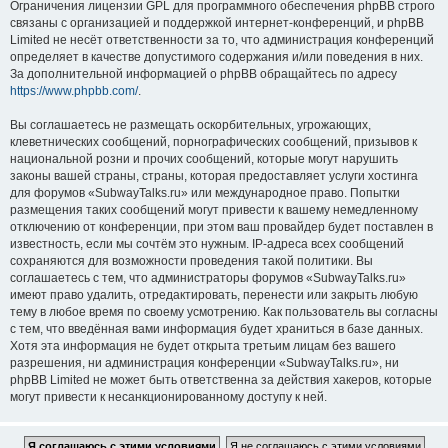
Ограничения лицензии GPL для программного обеспечения phpBB строго
связаны с организацией и поддержкой интернет-конференций, и phpBB
Limited не несёт ответственности за то, что администрация конференций
определяет в качестве допустимого содержания и/или поведения в них.
За дополнительной информацией о phpBB обращайтесь по адресу
https://www.phpbb.com/
.
Вы соглашаетесь не размещать оскорбительных, угрожающих,
клеветнических сообщений, порнографических сообщений, призывов к
национальной розни и прочих сообщений, которые могут нарушить
законы вашей страны, страны, которая предоставляет услуги хостинга
для форумов «SubwayTalks.ru» или международное право. Попытки
размещения таких сообщений могут привести к вашему немедленному
отключению от конференции, при этом ваш провайдер будет поставлен в
известность, если мы сочтём это нужным. IP-адреса всех сообщений
сохраняются для возможности проведения такой политики. Вы
соглашаетесь с тем, что администраторы форумов «SubwayTalks.ru»
имеют право удалить, отредактировать, перенести или закрыть любую
тему в любое время по своему усмотрению. Как пользователь вы согласны
с тем, что введённая вами информация будет храниться в базе данных.
Хотя эта информация не будет открыта третьим лицам без вашего
разрешения, ни администрация конференции «SubwayTalks.ru», ни
phpBB Limited не может быть ответственна за действия хакеров, которые
могут привести к несанкционированному доступу к ней.