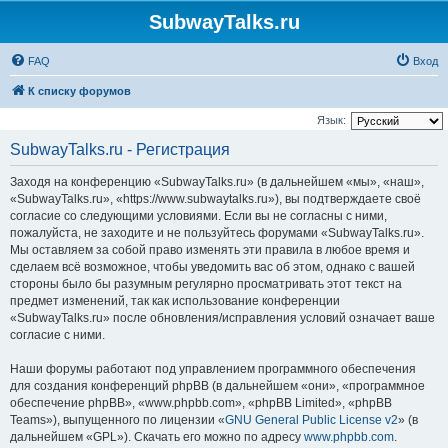
SubwayTalks.ru
FAQ
Вход
К списку форумов
Язык:
SubwayTalks.ru - Регистрация
Заходя на конференцию «SubwayTalks.ru» (в дальнейшем «мы», «наш»,
«SubwayTalks.ru», «https://www.subwaytalks.ru»), вы подтверждаете своё
согласие со следующими условиями. Если вы не согласны с ними,
пожалуйста, не заходите и не пользуйтесь форумами «SubwayTalks.ru».
Мы оставляем за собой право изменять эти правила в любое время и
сделаем всё возможное, чтобы уведомить вас об этом, однако с вашей
стороны было бы разумным регулярно просматривать этот текст на
предмет изменений, так как использование конференции
«SubwayTalks.ru» после обновления/исправления условий означает ваше
согласие с ними.
Наши форумы работают под управлением программного обеспечения
для создания конференций phpBB (в дальнейшем «они», «программное
обеспечение phpBB», «www.phpbb.com», «phpBB Limited», «phpBB
Teams»), выпущенного по лицензии «
GNU General Public License v2
» (в
дальнейшем «GPL»). Скачать его можно по адресу
www.phpbb.com
.