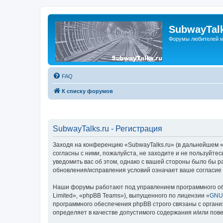
SubwayTalk
Форумы любителей м
FAQ
К списку форумов
SubwayTalks.ru - Регистрация
Заходя на конференцию «SubwayTalks.ru» (в дальнейшем «м
согласны с ними, пожалуйста, не заходите и не пользуйте
уведомить вас об этом, однако с вашей стороны было бы р
обновления/исправления условий означает ваше согласие 
Наши форумы работают под управлением программного об
Limited», «phpBB Teams»), выпущенного по лицензии «
GNU 
программного обеспечения phpBB строго связаны с органи
определяет в качестве допустимого содержания и/или по