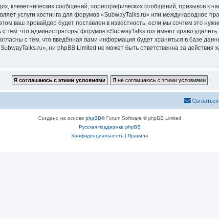
их, клеветнических сообщений, порнографических сообщений, призывов к на
вляет услуги хостинга для форумов «SubwayTalks.ru» или международное пр
том ваш провайдер будет поставлен в известность, если мы сочтём это нужн
 с тем, что администраторы форумов «SubwayTalks.ru» имеют право удалить,
согласны с тем, что введённая вами информация будет храниться в базе дан
bwayTalks.ru», ни phpBB Limited не может быть ответственна за действия х
Связаться
Создано на основе
phpBB
® Forum Software © phpBB Limited
Русская поддержка phpBB
Конфиденциальность
|
Правила