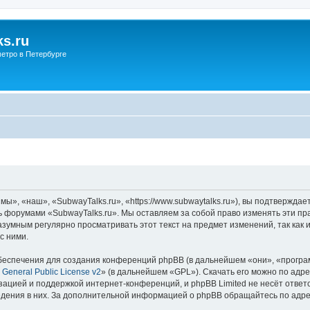
s.ru
етро в Петербурге
ы», «наш», «SubwayTalks.ru», «https://www.subwaytalks.ru»), вы подтверждае
сь форумами «SubwayTalks.ru». Мы оставляем за собой право изменять эти пр
азумным регулярно просматривать этот текст на предмет изменений, так как
с ними.
еспечения для создания конференций phpBB (в дальнейшем «они», «програ
General Public License v2
» (в дальнейшем «GPL»). Скачать его можно по адр
зацией и поддержкой интернет-конференций, и phpBB Limited не несёт ответ
ведения в них. За дополнительной информацией о phpBB обращайтесь по адр