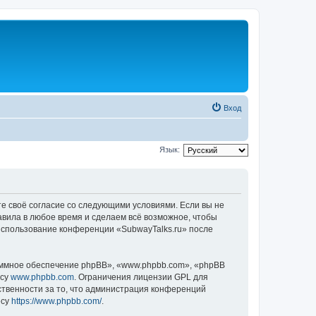
Вход
Язык:
те своё согласие со следующими условиями. Если вы не
авила в любое время и сделаем всё возможное, чтобы
 использование конференции «SubwayTalks.ru» после
ммное обеспечение phpBB», «www.phpbb.com», «phpBB
есу
www.phpbb.com
. Ограничения лицензии GPL для
ственности за то, что администрация конференций
есу
https://www.phpbb.com/
.