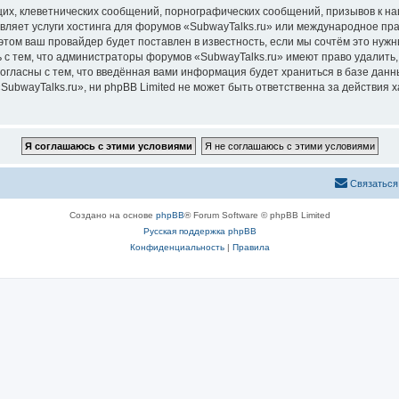
их, клеветнических сообщений, порнографических сообщений, призывов к на
вляет услуги хостинга для форумов «SubwayTalks.ru» или международное пр
том ваш провайдер будет поставлен в известность, если мы сочтём это нужн
 с тем, что администраторы форумов «SubwayTalks.ru» имеют право удалить,
согласны с тем, что введённая вами информация будет храниться в базе дан
bwayTalks.ru», ни phpBB Limited не может быть ответственна за действия х
Связаться
Создано на основе
phpBB
® Forum Software © phpBB Limited
Русская поддержка phpBB
Конфиденциальность
|
Правила