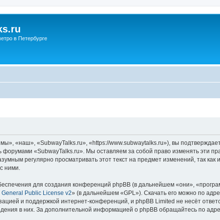
s.ru
етро в Петербурге
ы», «наш», «SubwayTalks.ru», «https://www.subwaytalks.ru»), вы подтверждае
сь форумами «SubwayTalks.ru». Мы оставляем за собой право изменять эти пр
азумным регулярно просматривать этот текст на предмет изменений, так как
с ними.
еспечения для создания конференций phpBB (в дальнейшем «они», «програ
General Public License v2
» (в дальнейшем «GPL»). Скачать его можно по адр
зацией и поддержкой интернет-конференций, и phpBB Limited не несёт ответ
ведения в них. За дополнительной информацией о phpBB обращайтесь по адр