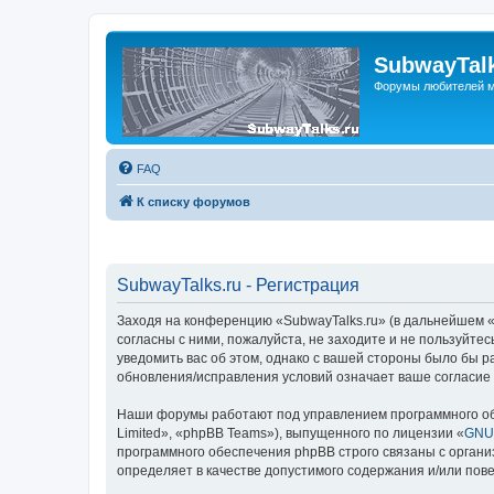
SubwayTalk
Форумы любителей м
FAQ
К списку форумов
SubwayTalks.ru - Регистрация
Заходя на конференцию «SubwayTalks.ru» (в дальнейшем «м
согласны с ними, пожалуйста, не заходите и не пользуйте
уведомить вас об этом, однако с вашей стороны было бы р
обновления/исправления условий означает ваше согласие 
Наши форумы работают под управлением программного об
Limited», «phpBB Teams»), выпущенного по лицензии «
GNU 
программного обеспечения phpBB строго связаны с органи
определяет в качестве допустимого содержания и/или по