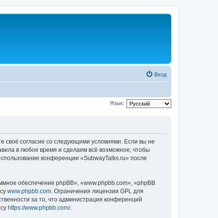
Вход
Язык:
те своё согласие со следующими условиями. Если вы не
авила в любое время и сделаем всё возможное, чтобы
 использование конференции «SubwayTalks.ru» после
ммное обеспечение phpBB», «www.phpbb.com», «phpBB
есу
www.phpbb.com
. Ограничения лицензии GPL для
ственности за то, что администрация конференций
есу
https://www.phpbb.com/
.