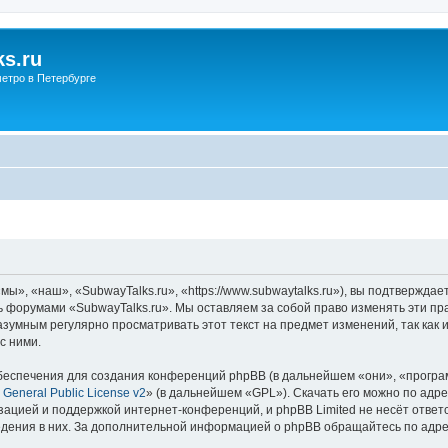
s.ru
етро в Петербурге
ы», «наш», «SubwayTalks.ru», «https://www.subwaytalks.ru»), вы подтверждае
сь форумами «SubwayTalks.ru». Мы оставляем за собой право изменять эти пр
азумным регулярно просматривать этот текст на предмет изменений, так как
с ними.
еспечения для создания конференций phpBB (в дальнейшем «они», «програ
General Public License v2
» (в дальнейшем «GPL»). Скачать его можно по адр
зацией и поддержкой интернет-конференций, и phpBB Limited не несёт ответ
ведения в них. За дополнительной информацией о phpBB обращайтесь по адр