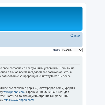
Вход
Язык:
те своё согласие со следующими условиями. Если вы не
авила в любое время и сделаем всё возможное, чтобы
 использование конференции «SubwayTalks.ru» после
ммное обеспечение phpBB», «www.phpbb.com», «phpBB
есу
www.phpbb.com
. Ограничения лицензии GPL для
ственности за то, что администрация конференций
есу
https://www.phpbb.com/
.