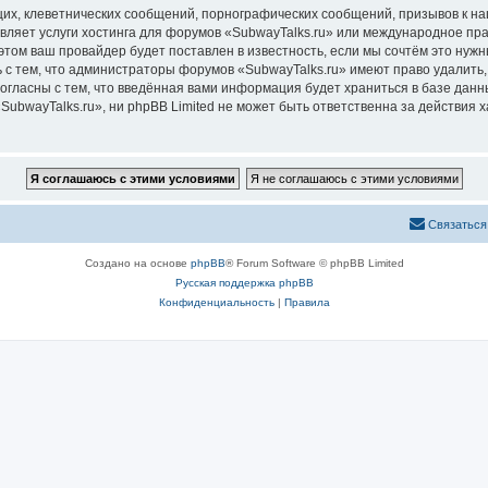
их, клеветнических сообщений, порнографических сообщений, призывов к на
вляет услуги хостинга для форумов «SubwayTalks.ru» или международное пр
том ваш провайдер будет поставлен в известность, если мы сочтём это нужн
 с тем, что администраторы форумов «SubwayTalks.ru» имеют право удалить,
согласны с тем, что введённая вами информация будет храниться в базе дан
bwayTalks.ru», ни phpBB Limited не может быть ответственна за действия х
Связаться
Создано на основе
phpBB
® Forum Software © phpBB Limited
Русская поддержка phpBB
Конфиденциальность
|
Правила