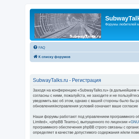
SubwayTalk
Форумы любителей м
FAQ
К списку форумов
SubwayTalks.ru - Регистрация
Заходя на конференцию «SubwayTalks.ru» (в дальнейшем «м
согласны с ними, пожалуйста, не заходите и не пользуйте
уведомить вас об этом, однако с вашей стороны было бы р
обновления/исправления условий означает ваше согласие 
Наши форумы работают под управлением программного об
Limited», «phpBB Teams»), выпущенного по лицензии «
GNU 
программного обеспечения phpBB строго связаны с органи
определяет в качестве допустимого содержания и/или по