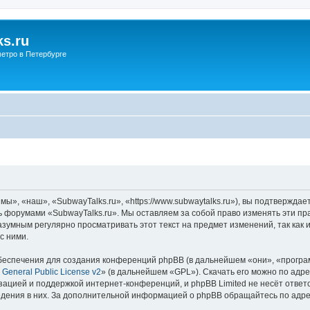
s.ru
етро в Петербурге
ы», «наш», «SubwayTalks.ru», «https://www.subwaytalks.ru»), вы подтверждае
сь форумами «SubwayTalks.ru». Мы оставляем за собой право изменять эти пр
азумным регулярно просматривать этот текст на предмет изменений, так как
с ними.
еспечения для создания конференций phpBB (в дальнейшем «они», «програ
General Public License v2
» (в дальнейшем «GPL»). Скачать его можно по адр
зацией и поддержкой интернет-конференций, и phpBB Limited не несёт ответ
ведения в них. За дополнительной информацией о phpBB обращайтесь по адр