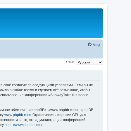
Вход
Язык:
те своё согласие со следующими условиями. Если вы не
авила в любое время и сделаем всё возможное, чтобы
 использование конференции «SubwayTalks.ru» после
ммное обеспечение phpBB», «www.phpbb.com», «phpBB
есу
www.phpbb.com
. Ограничения лицензии GPL для
ственности за то, что администрация конференций
есу
https://www.phpbb.com/
.