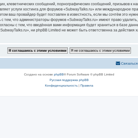
их, клеветнических сообщений, порнографических сообщений, призывов к на
вляет услуги хостинга для форумов «SubwayTalks.ru» или международное пр
том ваш провайдер будет поставлен в известность, если мы сочтём это нужн
 с тем, что администраторы форумов «SubwayTalks.ru» имеют право удалить,
согласны с тем, что введённая вами информация будет храниться в базе дан
bwayTalks.ru», ни phpBB Limited не может быть ответственна за действия х
Связаться
Создано на основе
phpBB
® Forum Software © phpBB Limited
Русская поддержка phpBB
Конфиденциальность
|
Правила