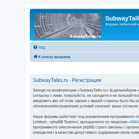
SubwayTalk
Форумы любителей м
FAQ
К списку форумов
SubwayTalks.ru - Регистрация
Заходя на конференцию «SubwayTalks.ru» (в дальнейшем «м
согласны с ними, пожалуйста, не заходите и не пользуйте
уведомить вас об этом, однако с вашей стороны было бы р
обновления/исправления условий означает ваше согласие 
Наши форумы работают под управлением программного об
Limited», «phpBB Teams»), выпущенного по лицензии «
GNU 
программного обеспечения phpBB строго связаны с органи
определяет в качестве допустимого содержания и/или по