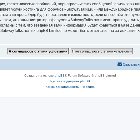
их, клеветнических сообщений, порнографических сообщений, призывов к на
вляет услуги хостинга для форумов «SubwayTalks.ru» или международное пр
том ваш провайдер будет поставлен в известность, если мы сочтём это нужн
 с тем, что администраторы форумов «SubwayTalks.ru» имеют право удалить,
согласны с тем, что введённая вами информация будет храниться в базе дан
bwayTalks.ru», ни phpBB Limited не может быть ответственна за действия х
Связаться
Создано на основе
phpBB
® Forum Software © phpBB Limited
Русская поддержка phpBB
Конфиденциальность
|
Правила