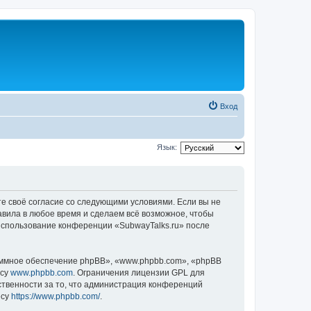
Вход
Язык:
те своё согласие со следующими условиями. Если вы не
авила в любое время и сделаем всё возможное, чтобы
 использование конференции «SubwayTalks.ru» после
ммное обеспечение phpBB», «www.phpbb.com», «phpBB
есу
www.phpbb.com
. Ограничения лицензии GPL для
ственности за то, что администрация конференций
есу
https://www.phpbb.com/
.