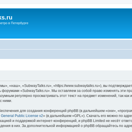
s.ru
етро в Петербурге
ы», «наш», «SubwayTalks.ru», «https://www.subwaytalks.ru»), вы подтверждае
сь форумами «SubwayTalks.ru». Мы оставляем за собой право изменять эти пр
азумным регулярно просматривать этот текст на предмет изменений, так как
с ними.
еспечения для создания конференций phpBB (в дальнейшем «они», «програ
General Public License v2
» (в дальнейшем «GPL»). Скачать его можно по адр
зацией и поддержкой интернет-конференций, и phpBB Limited не несёт ответ
ведения в них. За дополнительной информацией о phpBB обращайтесь по адр