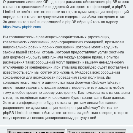
Ограничения лицензии GPL для программного обеспечения phpBB строго
связаны с организацией и поддержкой интернет-конференций, и phpBB
Limited не несёт ответственности за то, что администрация конференций
определяет в качестве допустимого содержания и/или поведения в них.
За дополнительной информацией о phpBB обращайтесь по адресу
https://www.phpbb.com/
.
Вы соглашаетесь не размещать оскорбительных, угрожающих,
клеветнических сообщений, порнографических сообщений, призывов к
национальной розни и прочих сообщений, которые могут нарушить
законы вашей страны, страны, которая предоставляет услуги хостинга
для форумов «SubwayTalks.ru» или международное право. Попытки
размещения таких сообщений могут привести к вашему немедленному
отключению от конференции, при этом ваш провайдер будет поставлен в
известность, если мы сочтём это нужным. IP-адреса всех сообщений
сохраняются для возможности проведения такой политики. Вы
соглашаетесь с тем, что администраторы форумов «SubwayTalks.ru»
имеют право удалить, отредактировать, перенести или закрыть любую
тему в любое время по своему усмотрению. Как пользователь вы согласны
с тем, что введённая вами информация будет храниться в базе данных.
Хотя эта информация не будет открыта третьим лицам без вашего
разрешения, ни администрация конференции «SubwayTalks.ru», ни
phpBB Limited не может быть ответственна за действия хакеров, которые
могут привести к несанкционированному доступу к ней.