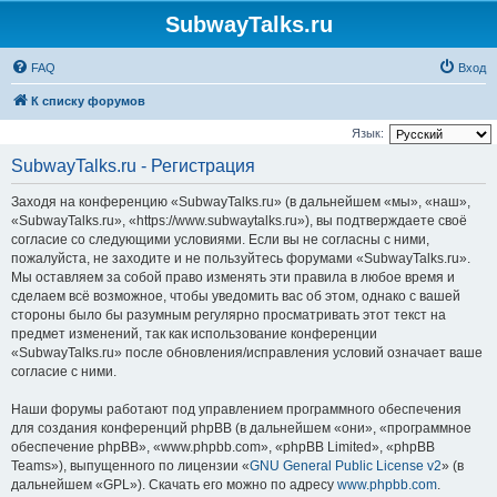
SubwayTalks.ru
FAQ
Вход
К списку форумов
Язык:
SubwayTalks.ru - Регистрация
Заходя на конференцию «SubwayTalks.ru» (в дальнейшем «мы», «наш»,
«SubwayTalks.ru», «https://www.subwaytalks.ru»), вы подтверждаете своё
согласие со следующими условиями. Если вы не согласны с ними,
пожалуйста, не заходите и не пользуйтесь форумами «SubwayTalks.ru».
Мы оставляем за собой право изменять эти правила в любое время и
сделаем всё возможное, чтобы уведомить вас об этом, однако с вашей
стороны было бы разумным регулярно просматривать этот текст на
предмет изменений, так как использование конференции
«SubwayTalks.ru» после обновления/исправления условий означает ваше
согласие с ними.
Наши форумы работают под управлением программного обеспечения
для создания конференций phpBB (в дальнейшем «они», «программное
обеспечение phpBB», «www.phpbb.com», «phpBB Limited», «phpBB
Teams»), выпущенного по лицензии «
GNU General Public License v2
» (в
дальнейшем «GPL»). Скачать его можно по адресу
www.phpbb.com
.