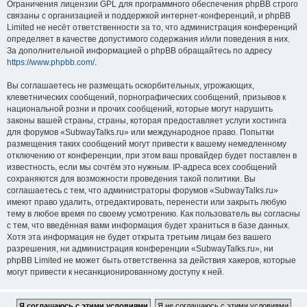
Ограничения лицензии GPL для программного обеспечения phpBB строго
связаны с организацией и поддержкой интернет-конференций, и phpBB
Limited не несёт ответственности за то, что администрация конференций
определяет в качестве допустимого содержания и/или поведения в них.
За дополнительной информацией о phpBB обращайтесь по адресу
https://www.phpbb.com/
.
Вы соглашаетесь не размещать оскорбительных, угрожающих,
клеветнических сообщений, порнографических сообщений, призывов к
национальной розни и прочих сообщений, которые могут нарушить
законы вашей страны, страны, которая предоставляет услуги хостинга
для форумов «SubwayTalks.ru» или международное право. Попытки
размещения таких сообщений могут привести к вашему немедленному
отключению от конференции, при этом ваш провайдер будет поставлен в
известность, если мы сочтём это нужным. IP-адреса всех сообщений
сохраняются для возможности проведения такой политики. Вы
соглашаетесь с тем, что администраторы форумов «SubwayTalks.ru»
имеют право удалить, отредактировать, перенести или закрыть любую
тему в любое время по своему усмотрению. Как пользователь вы согласны
с тем, что введённая вами информация будет храниться в базе данных.
Хотя эта информация не будет открыта третьим лицам без вашего
разрешения, ни администрация конференции «SubwayTalks.ru», ни
phpBB Limited не может быть ответственна за действия хакеров, которые
могут привести к несанкционированному доступу к ней.