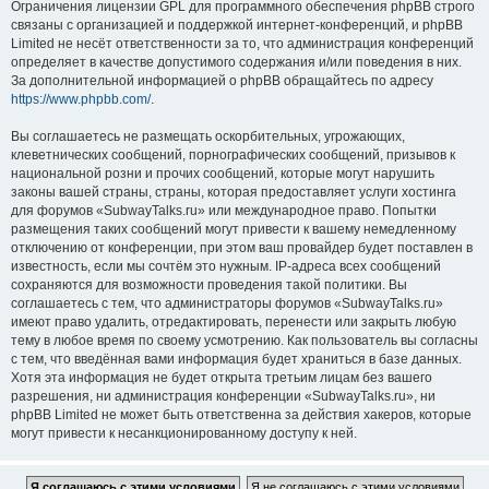
Ограничения лицензии GPL для программного обеспечения phpBB строго
связаны с организацией и поддержкой интернет-конференций, и phpBB
Limited не несёт ответственности за то, что администрация конференций
определяет в качестве допустимого содержания и/или поведения в них.
За дополнительной информацией о phpBB обращайтесь по адресу
https://www.phpbb.com/
.
Вы соглашаетесь не размещать оскорбительных, угрожающих,
клеветнических сообщений, порнографических сообщений, призывов к
национальной розни и прочих сообщений, которые могут нарушить
законы вашей страны, страны, которая предоставляет услуги хостинга
для форумов «SubwayTalks.ru» или международное право. Попытки
размещения таких сообщений могут привести к вашему немедленному
отключению от конференции, при этом ваш провайдер будет поставлен в
известность, если мы сочтём это нужным. IP-адреса всех сообщений
сохраняются для возможности проведения такой политики. Вы
соглашаетесь с тем, что администраторы форумов «SubwayTalks.ru»
имеют право удалить, отредактировать, перенести или закрыть любую
тему в любое время по своему усмотрению. Как пользователь вы согласны
с тем, что введённая вами информация будет храниться в базе данных.
Хотя эта информация не будет открыта третьим лицам без вашего
разрешения, ни администрация конференции «SubwayTalks.ru», ни
phpBB Limited не может быть ответственна за действия хакеров, которые
могут привести к несанкционированному доступу к ней.