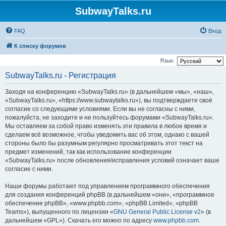
SubwayTalks.ru
FAQ
Вход
К списку форумов
Язык:
SubwayTalks.ru - Регистрация
Заходя на конференцию «SubwayTalks.ru» (в дальнейшем «мы», «наш»,
«SubwayTalks.ru», «https://www.subwaytalks.ru»), вы подтверждаете своё
согласие со следующими условиями. Если вы не согласны с ними,
пожалуйста, не заходите и не пользуйтесь форумами «SubwayTalks.ru».
Мы оставляем за собой право изменять эти правила в любое время и
сделаем всё возможное, чтобы уведомить вас об этом, однако с вашей
стороны было бы разумным регулярно просматривать этот текст на
предмет изменений, так как использование конференции
«SubwayTalks.ru» после обновления/исправления условий означает ваше
согласие с ними.
Наши форумы работают под управлением программного обеспечения
для создания конференций phpBB (в дальнейшем «они», «программное
обеспечение phpBB», «www.phpbb.com», «phpBB Limited», «phpBB
Teams»), выпущенного по лицензии «
GNU General Public License v2
» (в
дальнейшем «GPL»). Скачать его можно по адресу
www.phpbb.com
.