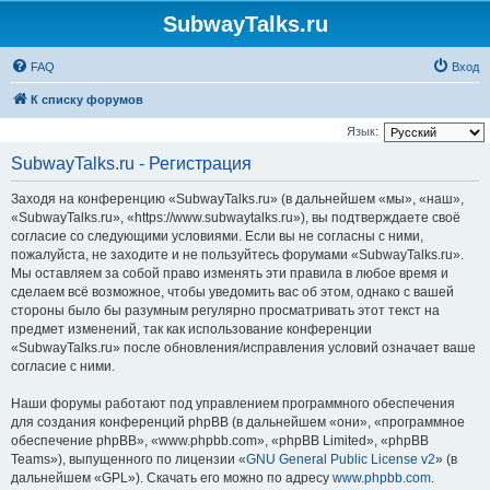
SubwayTalks.ru
FAQ
Вход
К списку форумов
Язык:
SubwayTalks.ru - Регистрация
Заходя на конференцию «SubwayTalks.ru» (в дальнейшем «мы», «наш»,
«SubwayTalks.ru», «https://www.subwaytalks.ru»), вы подтверждаете своё
согласие со следующими условиями. Если вы не согласны с ними,
пожалуйста, не заходите и не пользуйтесь форумами «SubwayTalks.ru».
Мы оставляем за собой право изменять эти правила в любое время и
сделаем всё возможное, чтобы уведомить вас об этом, однако с вашей
стороны было бы разумным регулярно просматривать этот текст на
предмет изменений, так как использование конференции
«SubwayTalks.ru» после обновления/исправления условий означает ваше
согласие с ними.
Наши форумы работают под управлением программного обеспечения
для создания конференций phpBB (в дальнейшем «они», «программное
обеспечение phpBB», «www.phpbb.com», «phpBB Limited», «phpBB
Teams»), выпущенного по лицензии «
GNU General Public License v2
» (в
дальнейшем «GPL»). Скачать его можно по адресу
www.phpbb.com
.