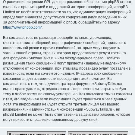
Ограничения лицензии GPL для программного обеспечения phpBB строго
связаны с организацией и поддержкой интернет-конференций, и phpBB
Limited не несёт ответственности за то, что администрация конференций
определяет в качестве допустимого содержания и/или поведения в них.
За дополнительной информацией о phpBB обращайтесь по адресу
https://www.phpbb.com/
.
Вы соглашаетесь не размещать оскорбительных, угрожающих,
клеветнических сообщений, порнографических сообщений, призывов к
национальной розни и прочих сообщений, которые могут нарушить
законы вашей страны, страны, которая предоставляет услуги хостинга
для форумов «SubwayTalks.ru» или международное право. Попытки
размещения таких сообщений могут привести к вашему немедленному
отключению от конференции, при этом ваш провайдер будет поставлен в
известность, если мы сочтём это нужным. IP-адреса всех сообщений
сохраняются для возможности проведения такой политики. Вы
соглашаетесь с тем, что администраторы форумов «SubwayTalks.ru»
имеют право удалить, отредактировать, перенести или закрыть любую
тему в любое время по своему усмотрению. Как пользователь вы согласны
с тем, что введённая вами информация будет храниться в базе данных.
Хотя эта информация не будет открыта третьим лицам без вашего
разрешения, ни администрация конференции «SubwayTalks.ru», ни
phpBB Limited не может быть ответственна за действия хакеров, которые
могут привести к несанкционированному доступу к ней.