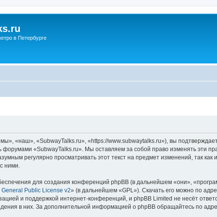
s.ru
етро в Петербурге
ы», «наш», «SubwayTalks.ru», «https://www.subwaytalks.ru»), вы подтверждае
сь форумами «SubwayTalks.ru». Мы оставляем за собой право изменять эти пр
азумным регулярно просматривать этот текст на предмет изменений, так как
с ними.
еспечения для создания конференций phpBB (в дальнейшем «они», «програ
General Public License v2
» (в дальнейшем «GPL»). Скачать его можно по адр
зацией и поддержкой интернет-конференций, и phpBB Limited не несёт ответ
ведения в них. За дополнительной информацией о phpBB обращайтесь по адр