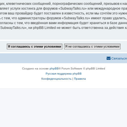
их, клеветнических сообщений, порнографических сообщений, призывов к на
вляет услуги хостинга для форумов «SubwayTalks.ru» или международное пр
том ваш провайдер будет поставлен в известность, если мы сочтём это нужн
 с тем, что администраторы форумов «SubwayTalks.ru» имеют право удалить,
согласны с тем, что введённая вами информация будет храниться в базе дан
bwayTalks.ru», ни phpBB Limited не может быть ответственна за действия х
Связаться
Создано на основе
phpBB
® Forum Software © phpBB Limited
Русская поддержка phpBB
Конфиденциальность
|
Правила