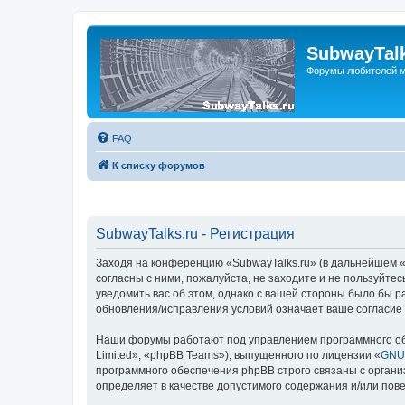
SubwayTalk
Форумы любителей м
FAQ
К списку форумов
SubwayTalks.ru - Регистрация
Заходя на конференцию «SubwayTalks.ru» (в дальнейшем «м
согласны с ними, пожалуйста, не заходите и не пользуйте
уведомить вас об этом, однако с вашей стороны было бы р
обновления/исправления условий означает ваше согласие 
Наши форумы работают под управлением программного об
Limited», «phpBB Teams»), выпущенного по лицензии «
GNU 
программного обеспечения phpBB строго связаны с органи
определяет в качестве допустимого содержания и/или по