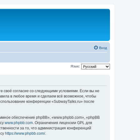
Вход
Язык:
те своё согласие со следующими условиями. Если вы не
авила в любое время и сделаем всё возможное, чтобы
 использование конференции «SubwayTalks.ru» после
ммное обеспечение phpBB», «www.phpbb.com», «phpBB
есу
www.phpbb.com
. Ограничения лицензии GPL для
ственности за то, что администрация конференций
есу
https://www.phpbb.com/
.