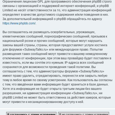
Ограничения лицензии GPL для программного обеспечения phpBB строго
связаны с организацией и поддержкой интернет-конференций, и phpBB
Limited не несёт ответственности за то, что администрация конференций
определяет в качестве допустимого содержания и/или поведения в них.
За дополнительной информацией о phpBB обращайтесь по адресу
https://www.phpbb.com/
.
Вы соглашаетесь не размещать оскорбительных, угрожающих,
клеветнических сообщений, порнографических сообщений, призывов к
национальной розни и прочих сообщений, которые могут нарушить
законы вашей страны, страны, которая предоставляет услуги хостинга
для форумов «SubwayTalks.ru» или международное право. Попытки
размещения таких сообщений могут привести к вашему немедленному
отключению от конференции, при этом ваш провайдер будет поставлен в
известность, если мы сочтём это нужным. IP-адреса всех сообщений
сохраняются для возможности проведения такой политики. Вы
соглашаетесь с тем, что администраторы форумов «SubwayTalks.ru»
имеют право удалить, отредактировать, перенести или закрыть любую
тему в любое время по своему усмотрению. Как пользователь вы согласны
с тем, что введённая вами информация будет храниться в базе данных.
Хотя эта информация не будет открыта третьим лицам без вашего
разрешения, ни администрация конференции «SubwayTalks.ru», ни
phpBB Limited не может быть ответственна за действия хакеров, которые
могут привести к несанкционированному доступу к ней.