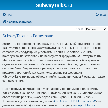
SubwayTalks.ru
FAQ
Вход
К списку форумов
Язык:
SubwayTalks.ru - Регистрация
Заходя на конференцию «SubwayTalks.ru» (в дальнейшем «мы», «наш»,
«SubwayTalks.ru», «https://www.subwaytalks.ru»), вы подтверждаете своё
согласие со следующими условиями. Если вы не согласны с ними,
пожалуйста, не заходите и не пользуйтесь форумами «SubwayTalks.ru».
Мы оставляем за собой право изменять эти правила в любое время и
сделаем всё возможное, чтобы уведомить вас об этом, однако с вашей
стороны было бы разумным регулярно просматривать этот текст на
предмет изменений, так как использование конференции
«SubwayTalks.ru» после обновления/исправления условий означает ваше
согласие с ними.
Наши форумы работают под управлением программного обеспечения
для создания конференций phpBB (в дальнейшем «они», «программное
обеспечение phpBB», «www.phpbb.com», «phpBB Limited», «phpBB
Teams»), выпущенного по лицензии «
GNU General Public License v2
» (в
дальнейшем «GPL»). Скачать его можно по адресу
www.phpbb.com
.