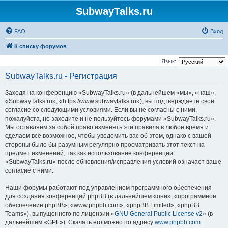
SubwayTalks.ru
FAQ
Вход
К списку форумов
Язык:
SubwayTalks.ru - Регистрация
Заходя на конференцию «SubwayTalks.ru» (в дальнейшем «мы», «наш»,
«SubwayTalks.ru», «https://www.subwaytalks.ru»), вы подтверждаете своё
согласие со следующими условиями. Если вы не согласны с ними,
пожалуйста, не заходите и не пользуйтесь форумами «SubwayTalks.ru».
Мы оставляем за собой право изменять эти правила в любое время и
сделаем всё возможное, чтобы уведомить вас об этом, однако с вашей
стороны было бы разумным регулярно просматривать этот текст на
предмет изменений, так как использование конференции
«SubwayTalks.ru» после обновления/исправления условий означает ваше
согласие с ними.
Наши форумы работают под управлением программного обеспечения
для создания конференций phpBB (в дальнейшем «они», «программное
обеспечение phpBB», «www.phpbb.com», «phpBB Limited», «phpBB
Teams»), выпущенного по лицензии «
GNU General Public License v2
» (в
дальнейшем «GPL»). Скачать его можно по адресу
www.phpbb.com
.