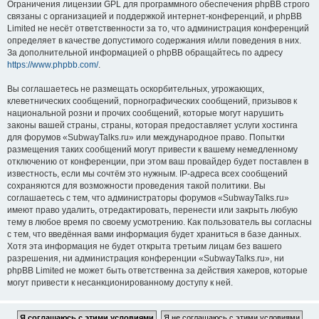
Ограничения лицензии GPL для программного обеспечения phpBB строго
связаны с организацией и поддержкой интернет-конференций, и phpBB
Limited не несёт ответственности за то, что администрация конференций
определяет в качестве допустимого содержания и/или поведения в них.
За дополнительной информацией о phpBB обращайтесь по адресу
https://www.phpbb.com/
.
Вы соглашаетесь не размещать оскорбительных, угрожающих,
клеветнических сообщений, порнографических сообщений, призывов к
национальной розни и прочих сообщений, которые могут нарушить
законы вашей страны, страны, которая предоставляет услуги хостинга
для форумов «SubwayTalks.ru» или международное право. Попытки
размещения таких сообщений могут привести к вашему немедленному
отключению от конференции, при этом ваш провайдер будет поставлен в
известность, если мы сочтём это нужным. IP-адреса всех сообщений
сохраняются для возможности проведения такой политики. Вы
соглашаетесь с тем, что администраторы форумов «SubwayTalks.ru»
имеют право удалить, отредактировать, перенести или закрыть любую
тему в любое время по своему усмотрению. Как пользователь вы согласны
с тем, что введённая вами информация будет храниться в базе данных.
Хотя эта информация не будет открыта третьим лицам без вашего
разрешения, ни администрация конференции «SubwayTalks.ru», ни
phpBB Limited не может быть ответственна за действия хакеров, которые
могут привести к несанкционированному доступу к ней.