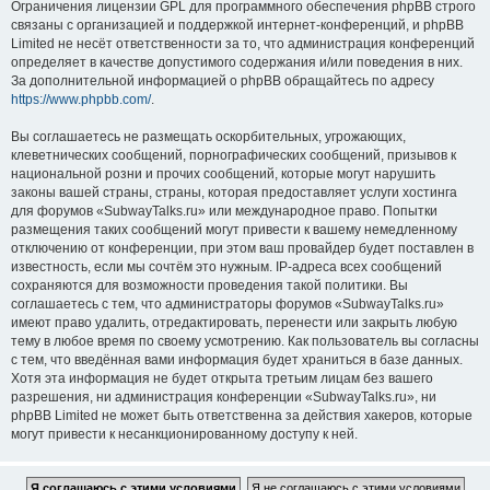
Ограничения лицензии GPL для программного обеспечения phpBB строго
связаны с организацией и поддержкой интернет-конференций, и phpBB
Limited не несёт ответственности за то, что администрация конференций
определяет в качестве допустимого содержания и/или поведения в них.
За дополнительной информацией о phpBB обращайтесь по адресу
https://www.phpbb.com/
.
Вы соглашаетесь не размещать оскорбительных, угрожающих,
клеветнических сообщений, порнографических сообщений, призывов к
национальной розни и прочих сообщений, которые могут нарушить
законы вашей страны, страны, которая предоставляет услуги хостинга
для форумов «SubwayTalks.ru» или международное право. Попытки
размещения таких сообщений могут привести к вашему немедленному
отключению от конференции, при этом ваш провайдер будет поставлен в
известность, если мы сочтём это нужным. IP-адреса всех сообщений
сохраняются для возможности проведения такой политики. Вы
соглашаетесь с тем, что администраторы форумов «SubwayTalks.ru»
имеют право удалить, отредактировать, перенести или закрыть любую
тему в любое время по своему усмотрению. Как пользователь вы согласны
с тем, что введённая вами информация будет храниться в базе данных.
Хотя эта информация не будет открыта третьим лицам без вашего
разрешения, ни администрация конференции «SubwayTalks.ru», ни
phpBB Limited не может быть ответственна за действия хакеров, которые
могут привести к несанкционированному доступу к ней.