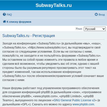
SubwayTalks.ru
FAQ
Вход
К списку форумов
Язык:
SubwayTalks.ru - Регистрация
Заходя на конференцию «SubwayTalks.ru» (в дальнейшем «мы», «наш»,
«SubwayTalks.ru», «https://www.subwaytalks.ru»), вы подтверждаете своё
согласие со следующими условиями. Если вы не согласны с ними,
пожалуйста, не заходите и не пользуйтесь форумами «SubwayTalks.ru».
Мы оставляем за собой право изменять эти правила в любое время и
сделаем всё возможное, чтобы уведомить вас об этом, однако с вашей
стороны было бы разумным регулярно просматривать этот текст на
предмет изменений, так как использование конференции
«SubwayTalks.ru» после обновления/исправления условий означает ваше
согласие с ними.
Наши форумы работают под управлением программного обеспечения
для создания конференций phpBB (в дальнейшем «они», «программное
обеспечение phpBB», «www.phpbb.com», «phpBB Limited», «phpBB
Teams»), выпущенного по лицензии «
GNU General Public License v2
» (в
дальнейшем «GPL»). Скачать его можно по адресу
www.phpbb.com
.