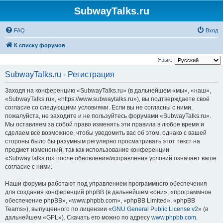
SubwayTalks.ru
FAQ
Вход
К списку форумов
Язык:
SubwayTalks.ru - Регистрация
Заходя на конференцию «SubwayTalks.ru» (в дальнейшем «мы», «наш»,
«SubwayTalks.ru», «https://www.subwaytalks.ru»), вы подтверждаете своё
согласие со следующими условиями. Если вы не согласны с ними,
пожалуйста, не заходите и не пользуйтесь форумами «SubwayTalks.ru».
Мы оставляем за собой право изменять эти правила в любое время и
сделаем всё возможное, чтобы уведомить вас об этом, однако с вашей
стороны было бы разумным регулярно просматривать этот текст на
предмет изменений, так как использование конференции
«SubwayTalks.ru» после обновления/исправления условий означает ваше
согласие с ними.
Наши форумы работают под управлением программного обеспечения
для создания конференций phpBB (в дальнейшем «они», «программное
обеспечение phpBB», «www.phpbb.com», «phpBB Limited», «phpBB
Teams»), выпущенного по лицензии «
GNU General Public License v2
» (в
дальнейшем «GPL»). Скачать его можно по адресу
www.phpbb.com
.