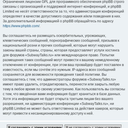
Ограничения лицензии GPL для программного обеспечения phpBB строго
связаны с организацией и поддержкой интернет-конференций, и phpBB
Limited не несёт ответственности за то, что администрация конференций
определяет в качестве допустимого содержания и/или поведения в них.
За дополнительной информацией о phpBB обращайтесь по адресу
https://www.phpbb.com/
.
Вы соглашаетесь не размещать оскорбительных, угрожающих,
клеветнических сообщений, порнографических сообщений, призывов к
национальной розни и прочих сообщений, которые могут нарушить
законы вашей страны, страны, которая предоставляет услуги хостинга
для форумов «SubwayTalks.ru» или международное право. Попытки
размещения таких сообщений могут привести к вашему немедленному
отключению от конференции, при этом ваш провайдер будет поставлен в
известность, если мы сочтём это нужным. IP-адреса всех сообщений
сохраняются для возможности проведения такой политики. Вы
соглашаетесь с тем, что администраторы форумов «SubwayTalks.ru»
имеют право удалить, отредактировать, перенести или закрыть любую
тему в любое время по своему усмотрению. Как пользователь вы согласны
с тем, что введённая вами информация будет храниться в базе данных.
Хотя эта информация не будет открыта третьим лицам без вашего
разрешения, ни администрация конференции «SubwayTalks.ru», ни
phpBB Limited не может быть ответственна за действия хакеров, которые
могут привести к несанкционированному доступу к ней.