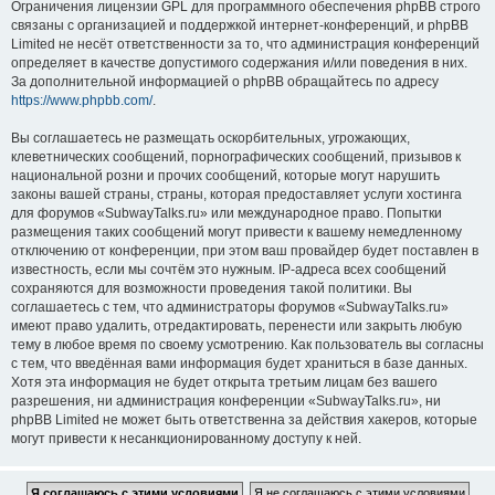
Ограничения лицензии GPL для программного обеспечения phpBB строго
связаны с организацией и поддержкой интернет-конференций, и phpBB
Limited не несёт ответственности за то, что администрация конференций
определяет в качестве допустимого содержания и/или поведения в них.
За дополнительной информацией о phpBB обращайтесь по адресу
https://www.phpbb.com/
.
Вы соглашаетесь не размещать оскорбительных, угрожающих,
клеветнических сообщений, порнографических сообщений, призывов к
национальной розни и прочих сообщений, которые могут нарушить
законы вашей страны, страны, которая предоставляет услуги хостинга
для форумов «SubwayTalks.ru» или международное право. Попытки
размещения таких сообщений могут привести к вашему немедленному
отключению от конференции, при этом ваш провайдер будет поставлен в
известность, если мы сочтём это нужным. IP-адреса всех сообщений
сохраняются для возможности проведения такой политики. Вы
соглашаетесь с тем, что администраторы форумов «SubwayTalks.ru»
имеют право удалить, отредактировать, перенести или закрыть любую
тему в любое время по своему усмотрению. Как пользователь вы согласны
с тем, что введённая вами информация будет храниться в базе данных.
Хотя эта информация не будет открыта третьим лицам без вашего
разрешения, ни администрация конференции «SubwayTalks.ru», ни
phpBB Limited не может быть ответственна за действия хакеров, которые
могут привести к несанкционированному доступу к ней.