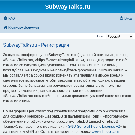
SubwayTalks.ru
FAQ
Вход
К списку форумов
Язык:
SubwayTalks.ru - Регистрация
Заходя на конференцию «SubwayTalks.ru» (в дальнейшем «мы», «наш»,
«SubwayTalks.ru», «https://www.subwaytalks.ru»), вы подтверждаете своё
согласие со следующими условиями. Если вы не согласны с ними,
пожалуйста, не заходите и не пользуйтесь форумами «SubwayTalks.ru».
Мы оставляем за собой право изменять эти правила в любое время и
сделаем всё возможное, чтобы уведомить вас об этом, однако с вашей
стороны было бы разумным регулярно просматривать этот текст на
предмет изменений, так как использование конференции
«SubwayTalks.ru» после обновления/исправления условий означает ваше
согласие с ними.
Наши форумы работают под управлением программного обеспечения
для создания конференций phpBB (в дальнейшем «они», «программное
обеспечение phpBB», «www.phpbb.com», «phpBB Limited», «phpBB
Teams»), выпущенного по лицензии «
GNU General Public License v2
» (в
дальнейшем «GPL»). Скачать его можно по адресу
www.phpbb.com
.