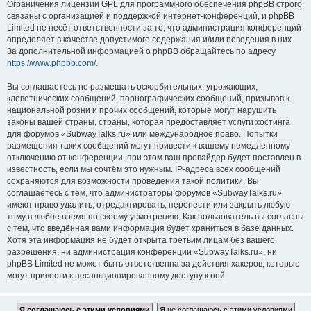
Ограничения лицензии GPL для программного обеспечения phpBB строго
связаны с организацией и поддержкой интернет-конференций, и phpBB
Limited не несёт ответственности за то, что администрация конференций
определяет в качестве допустимого содержания и/или поведения в них.
За дополнительной информацией о phpBB обращайтесь по адресу
https://www.phpbb.com/
.
Вы соглашаетесь не размещать оскорбительных, угрожающих,
клеветнических сообщений, порнографических сообщений, призывов к
национальной розни и прочих сообщений, которые могут нарушить
законы вашей страны, страны, которая предоставляет услуги хостинга
для форумов «SubwayTalks.ru» или международное право. Попытки
размещения таких сообщений могут привести к вашему немедленному
отключению от конференции, при этом ваш провайдер будет поставлен в
известность, если мы сочтём это нужным. IP-адреса всех сообщений
сохраняются для возможности проведения такой политики. Вы
соглашаетесь с тем, что администраторы форумов «SubwayTalks.ru»
имеют право удалить, отредактировать, перенести или закрыть любую
тему в любое время по своему усмотрению. Как пользователь вы согласны
с тем, что введённая вами информация будет храниться в базе данных.
Хотя эта информация не будет открыта третьим лицам без вашего
разрешения, ни администрация конференции «SubwayTalks.ru», ни
phpBB Limited не может быть ответственна за действия хакеров, которые
могут привести к несанкционированному доступу к ней.