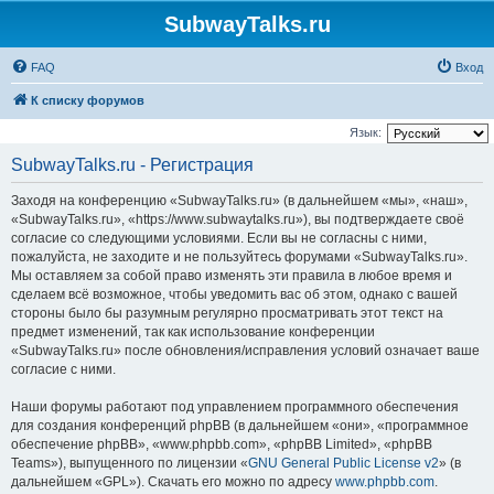
SubwayTalks.ru
FAQ
Вход
К списку форумов
Язык:
SubwayTalks.ru - Регистрация
Заходя на конференцию «SubwayTalks.ru» (в дальнейшем «мы», «наш»,
«SubwayTalks.ru», «https://www.subwaytalks.ru»), вы подтверждаете своё
согласие со следующими условиями. Если вы не согласны с ними,
пожалуйста, не заходите и не пользуйтесь форумами «SubwayTalks.ru».
Мы оставляем за собой право изменять эти правила в любое время и
сделаем всё возможное, чтобы уведомить вас об этом, однако с вашей
стороны было бы разумным регулярно просматривать этот текст на
предмет изменений, так как использование конференции
«SubwayTalks.ru» после обновления/исправления условий означает ваше
согласие с ними.
Наши форумы работают под управлением программного обеспечения
для создания конференций phpBB (в дальнейшем «они», «программное
обеспечение phpBB», «www.phpbb.com», «phpBB Limited», «phpBB
Teams»), выпущенного по лицензии «
GNU General Public License v2
» (в
дальнейшем «GPL»). Скачать его можно по адресу
www.phpbb.com
.