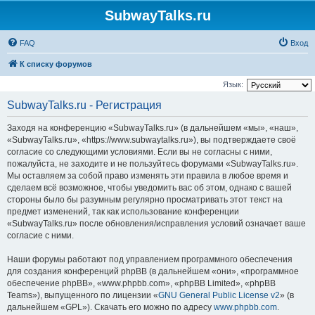
SubwayTalks.ru
FAQ
Вход
К списку форумов
Язык:
SubwayTalks.ru - Регистрация
Заходя на конференцию «SubwayTalks.ru» (в дальнейшем «мы», «наш»,
«SubwayTalks.ru», «https://www.subwaytalks.ru»), вы подтверждаете своё
согласие со следующими условиями. Если вы не согласны с ними,
пожалуйста, не заходите и не пользуйтесь форумами «SubwayTalks.ru».
Мы оставляем за собой право изменять эти правила в любое время и
сделаем всё возможное, чтобы уведомить вас об этом, однако с вашей
стороны было бы разумным регулярно просматривать этот текст на
предмет изменений, так как использование конференции
«SubwayTalks.ru» после обновления/исправления условий означает ваше
согласие с ними.
Наши форумы работают под управлением программного обеспечения
для создания конференций phpBB (в дальнейшем «они», «программное
обеспечение phpBB», «www.phpbb.com», «phpBB Limited», «phpBB
Teams»), выпущенного по лицензии «
GNU General Public License v2
» (в
дальнейшем «GPL»). Скачать его можно по адресу
www.phpbb.com
.