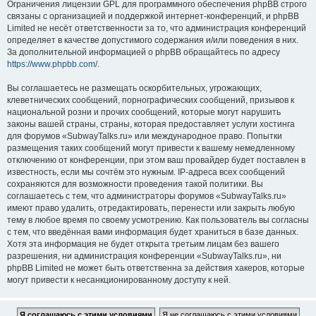
Ограничения лицензии GPL для программного обеспечения phpBB строго
связаны с организацией и поддержкой интернет-конференций, и phpBB
Limited не несёт ответственности за то, что администрация конференций
определяет в качестве допустимого содержания и/или поведения в них.
За дополнительной информацией о phpBB обращайтесь по адресу
https://www.phpbb.com/
.
Вы соглашаетесь не размещать оскорбительных, угрожающих,
клеветнических сообщений, порнографических сообщений, призывов к
национальной розни и прочих сообщений, которые могут нарушить
законы вашей страны, страны, которая предоставляет услуги хостинга
для форумов «SubwayTalks.ru» или международное право. Попытки
размещения таких сообщений могут привести к вашему немедленному
отключению от конференции, при этом ваш провайдер будет поставлен в
известность, если мы сочтём это нужным. IP-адреса всех сообщений
сохраняются для возможности проведения такой политики. Вы
соглашаетесь с тем, что администраторы форумов «SubwayTalks.ru»
имеют право удалить, отредактировать, перенести или закрыть любую
тему в любое время по своему усмотрению. Как пользователь вы согласны
с тем, что введённая вами информация будет храниться в базе данных.
Хотя эта информация не будет открыта третьим лицам без вашего
разрешения, ни администрация конференции «SubwayTalks.ru», ни
phpBB Limited не может быть ответственна за действия хакеров, которые
могут привести к несанкционированному доступу к ней.