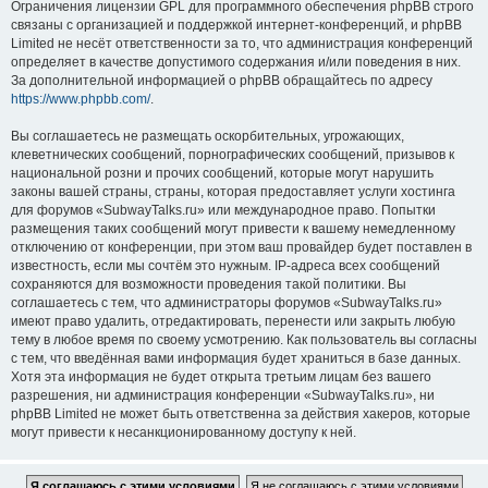
Ограничения лицензии GPL для программного обеспечения phpBB строго
связаны с организацией и поддержкой интернет-конференций, и phpBB
Limited не несёт ответственности за то, что администрация конференций
определяет в качестве допустимого содержания и/или поведения в них.
За дополнительной информацией о phpBB обращайтесь по адресу
https://www.phpbb.com/
.
Вы соглашаетесь не размещать оскорбительных, угрожающих,
клеветнических сообщений, порнографических сообщений, призывов к
национальной розни и прочих сообщений, которые могут нарушить
законы вашей страны, страны, которая предоставляет услуги хостинга
для форумов «SubwayTalks.ru» или международное право. Попытки
размещения таких сообщений могут привести к вашему немедленному
отключению от конференции, при этом ваш провайдер будет поставлен в
известность, если мы сочтём это нужным. IP-адреса всех сообщений
сохраняются для возможности проведения такой политики. Вы
соглашаетесь с тем, что администраторы форумов «SubwayTalks.ru»
имеют право удалить, отредактировать, перенести или закрыть любую
тему в любое время по своему усмотрению. Как пользователь вы согласны
с тем, что введённая вами информация будет храниться в базе данных.
Хотя эта информация не будет открыта третьим лицам без вашего
разрешения, ни администрация конференции «SubwayTalks.ru», ни
phpBB Limited не может быть ответственна за действия хакеров, которые
могут привести к несанкционированному доступу к ней.