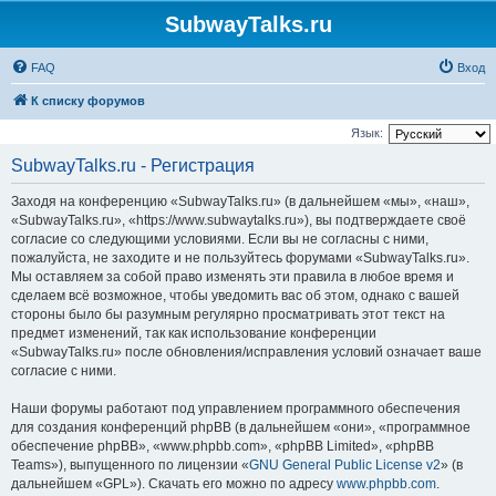
SubwayTalks.ru
FAQ
Вход
К списку форумов
Язык:
SubwayTalks.ru - Регистрация
Заходя на конференцию «SubwayTalks.ru» (в дальнейшем «мы», «наш»,
«SubwayTalks.ru», «https://www.subwaytalks.ru»), вы подтверждаете своё
согласие со следующими условиями. Если вы не согласны с ними,
пожалуйста, не заходите и не пользуйтесь форумами «SubwayTalks.ru».
Мы оставляем за собой право изменять эти правила в любое время и
сделаем всё возможное, чтобы уведомить вас об этом, однако с вашей
стороны было бы разумным регулярно просматривать этот текст на
предмет изменений, так как использование конференции
«SubwayTalks.ru» после обновления/исправления условий означает ваше
согласие с ними.
Наши форумы работают под управлением программного обеспечения
для создания конференций phpBB (в дальнейшем «они», «программное
обеспечение phpBB», «www.phpbb.com», «phpBB Limited», «phpBB
Teams»), выпущенного по лицензии «
GNU General Public License v2
» (в
дальнейшем «GPL»). Скачать его можно по адресу
www.phpbb.com
.