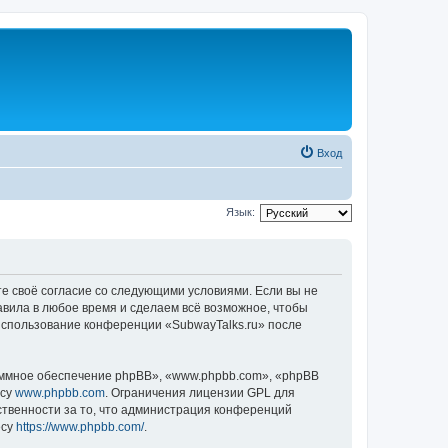
Вход
Язык:
те своё согласие со следующими условиями. Если вы не
авила в любое время и сделаем всё возможное, чтобы
 использование конференции «SubwayTalks.ru» после
ммное обеспечение phpBB», «www.phpbb.com», «phpBB
есу
www.phpbb.com
. Ограничения лицензии GPL для
ственности за то, что администрация конференций
есу
https://www.phpbb.com/
.