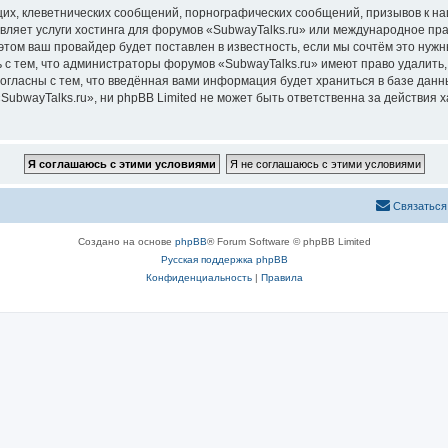
их, клеветнических сообщений, порнографических сообщений, призывов к на
вляет услуги хостинга для форумов «SubwayTalks.ru» или международное пр
том ваш провайдер будет поставлен в известность, если мы сочтём это нужн
 с тем, что администраторы форумов «SubwayTalks.ru» имеют право удалить,
согласны с тем, что введённая вами информация будет храниться в базе дан
bwayTalks.ru», ни phpBB Limited не может быть ответственна за действия х
Связаться
Создано на основе
phpBB
® Forum Software © phpBB Limited
Русская поддержка phpBB
Конфиденциальность
|
Правила