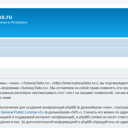
s.ru
етро в Петербурге
ы», «наш», «SubwayTalks.ru», «https://www.subwaytalks.ru»), вы подтверждае
сь форумами «SubwayTalks.ru». Мы оставляем за собой право изменять эти пр
азумным регулярно просматривать этот текст на предмет изменений, так как
с ними.
еспечения для создания конференций phpBB (в дальнейшем «они», «програ
General Public License v2
» (в дальнейшем «GPL»). Скачать его можно по адр
зацией и поддержкой интернет-конференций, и phpBB Limited не несёт ответ
ведения в них. За дополнительной информацией о phpBB обращайтесь по адр