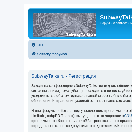
SubwayTalk
Форумы любителей м
FAQ
К списку форумов
SubwayTalks.ru - Регистрация
Заходя на конференцию «SubwayTalks.ru» (в дальнейшем «м
согласны с ними, пожалуйста, не заходите и не пользуйте
уведомить вас об этом, однако с вашей стороны было бы р
обновления/исправления условий означает ваше согласие 
Наши форумы работают под управлением программного об
Limited», «phpBB Teams»), выпущенного по лицензии «
GNU 
программного обеспечения phpBB строго связаны с органи
определяет в качестве допустимого содержания и/или по