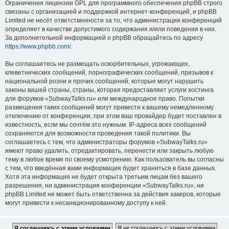
Ограничения лицензии GPL для программного обеспечения phpBB строго
связаны с организацией и поддержкой интернет-конференций, и phpBB
Limited не несёт ответственности за то, что администрация конференций
определяет в качестве допустимого содержания и/или поведения в них.
За дополнительной информацией о phpBB обращайтесь по адресу
https://www.phpbb.com/
.
Вы соглашаетесь не размещать оскорбительных, угрожающих,
клеветнических сообщений, порнографических сообщений, призывов к
национальной розни и прочих сообщений, которые могут нарушить
законы вашей страны, страны, которая предоставляет услуги хостинга
для форумов «SubwayTalks.ru» или международное право. Попытки
размещения таких сообщений могут привести к вашему немедленному
отключению от конференции, при этом ваш провайдер будет поставлен в
известность, если мы сочтём это нужным. IP-адреса всех сообщений
сохраняются для возможности проведения такой политики. Вы
соглашаетесь с тем, что администраторы форумов «SubwayTalks.ru»
имеют право удалить, отредактировать, перенести или закрыть любую
тему в любое время по своему усмотрению. Как пользователь вы согласны
с тем, что введённая вами информация будет храниться в базе данных.
Хотя эта информация не будет открыта третьим лицам без вашего
разрешения, ни администрация конференции «SubwayTalks.ru», ни
phpBB Limited не может быть ответственна за действия хакеров, которые
могут привести к несанкционированному доступу к ней.