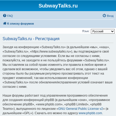
SubwayTalks.ru
FAQ
Вход
К списку форумов
Язык:
SubwayTalks.ru - Регистрация
Заходя на конференцию «SubwayTalks.ru» (в дальнейшем «мы», «наш»,
«SubwayTalks.ru», «https://www.subwaytalks.ru»), вы подтверждаете своё
согласие со следующими условиями. Если вы не согласны с ними,
пожалуйста, не заходите и не пользуйтесь форумами «SubwayTalks.ru».
Мы оставляем за собой право изменять эти правила в любое время и
сделаем всё возможное, чтобы уведомить вас об этом, однако с вашей
стороны было бы разумным регулярно просматривать этот текст на
предмет изменений, так как использование конференции
«SubwayTalks.ru» после обновления/исправления условий означает ваше
согласие с ними.
Наши форумы работают под управлением программного обеспечения
для создания конференций phpBB (в дальнейшем «они», «программное
обеспечение phpBB», «www.phpbb.com», «phpBB Limited», «phpBB
Teams»), выпущенного по лицензии «
GNU General Public License v2
» (в
дальнейшем «GPL»). Скачать его можно по адресу
www.phpbb.com
.